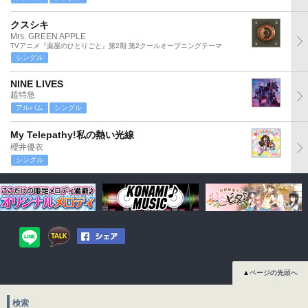
クスシキ
Mrs. GREEN APPLE
TVアニメ『薬屋のひとりごと』第2期 第2クールオープニングテーマ
シングル
NINE LIVES
超特急
アルバム
シングル
My Telepathy!私の熱い光線
櫻井優衣
シングル
▲ページの先頭へ
検索