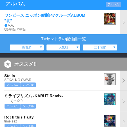
アルバム
アルバム
ワンピース ニッポン縦断!47クルーズALBUM
"北"
V.A.
収録商品:13商品
TVサントラの配信曲一覧
新着順
人気順
五十音順
オススメ!!
Stella
SEKAI NO OWARI
アルバム
シングル
ミライプリズム -KARUT Remix-
ここなつ2.0
アルバム
シングル
Rock this Party
timelesz
アルバム
シングル