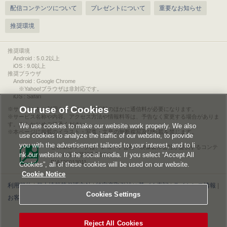
配信コンテンツについて
プレゼントについて
重要なお知らせ
推奨環境
推奨環境
Android : 5.0.2以上
iOS : 9.0以上
推奨ブラウザ
Android : Google Chrome
※Yahoo!ブラウザは非対応です。
iOS : Safari
Our use of Cookies
サービスをご利用されるには、情報料のほかに通信料が必要になります。
サービス名称や内容、アクセス方法や情報料等は、予告なく変更する場合がありま
す。あらかじめご了承ください。
We use cookies to make our website work properly. We also
本ページに掲載のイラスト・写真・文章の無断複写及び転載を禁じます。
use cookies to analyze the traffic of our website, to provide
you with the advertisement tailored to your interest, and to li
このエルマークは、レコード会社・映像製作会社が提供するコンテ
nk our website to the social media. If you select “Accept All
ンツを示す登録商標です。
RIAJ00013011
Cookies”, all of these cookies will be used on our website.
Cookie Notice
利用規約
|
個人情報等保護方針
|
特定商取引法に基づく表記
|
ライセンス情報
|
Cookies Settings
お客様情報の外部送信について
|
Cookies Settings
©2026 Konami Digital Entertainment
Reject All Cookies