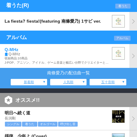
着うた(R)
着うた
La fiesta? fiesta!(featuring 南條愛乃) 1サビ ver.
アルバム
アルバム
Q-MHz
Q-MHz
収録商品:10商品
J-POP、アニソン、アイドル、ゲーム音楽と幅広い分野でクリエイターとして活動する畑亜貴、田代智一、黒須克彦、田淵智也(UNISON SQUARE GARDEN)の4人が結成した音楽プロデュース・チーム:Q-MHz(キュー・メガヘルツ)の1stアルバム。フィーチャリング・ボーカリストとして小松未可子、鈴木このみ、東山奈央、南條愛乃、LiSAを迎えて贈る全10曲収録。
南條愛乃の配信曲一覧
新着順
人気順
五十音順
オススメ!!
明日へ続く道
長渕剛
シングル
着うた
オルゴール
呼び出し音
拝啓、少年よ (Cover)