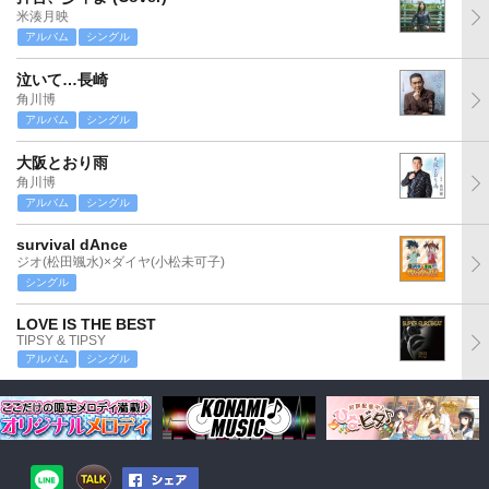
米湊月映
アルバム
シングル
泣いて…長崎
角川博
アルバム
シングル
大阪とおり雨
角川博
アルバム
シングル
survival dAnce
ジオ(松田颯水)×ダイヤ(小松未可子)
シングル
LOVE IS THE BEST
TIPSY & TIPSY
アルバム
シングル