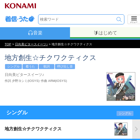
メニュー
音楽
はじめて
TOP
>
日向美ビタースイーツ♪
> 地方創生☆チクワクティクス
地方創生☆チクワクティクス
シングル
着うた
歌詞
呼び出し音
日向美ビタースイーツ♪
作詞 夕野ヨシミ(IOSYS)･作曲 ARM(IOSYS)
シングル
シングル
地方創生☆チクワクティクス