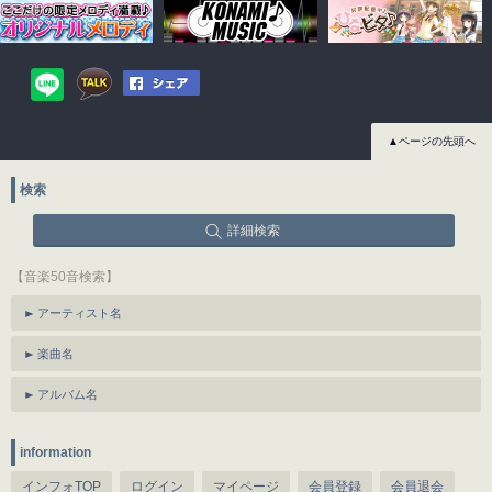
▲ページの先頭へ
検索
詳細検索
【音楽50音検索】
アーティスト名
楽曲名
アルバム名
information
インフォTOP
ログイン
マイページ
会員登録
会員退会