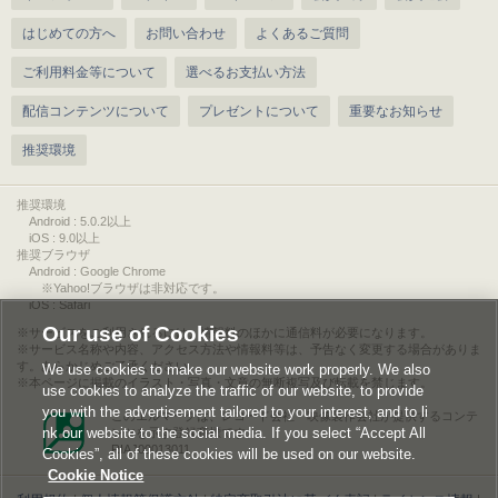
はじめての方へ
お問い合わせ
よくあるご質問
ご利用料金等について
選べるお支払い方法
配信コンテンツについて
プレゼントについて
重要なお知らせ
推奨環境
推奨環境
Android : 5.0.2以上
iOS : 9.0以上
推奨ブラウザ
Android : Google Chrome
※Yahoo!ブラウザは非対応です。
iOS : Safari
Our use of Cookies
サービスをご利用されるには、情報料のほかに通信料が必要になります。
サービス名称や内容、アクセス方法や情報料等は、予告なく変更する場合がありま
す。あらかじめご了承ください。
We use cookies to make our website work properly. We also
本ページに掲載のイラスト・写真・文章の無断複写及び転載を禁じます。
use cookies to analyze the traffic of our website, to provide
you with the advertisement tailored to your interest, and to li
このエルマークは、レコード会社・映像製作会社が提供するコンテ
nk our website to the social media. If you select “Accept All
ンツを示す登録商標です。
RIAJ00013011
Cookies”, all of these cookies will be used on our website.
Cookie Notice