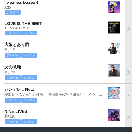
Love me forever!
Ado
シングル
LOVE IS THE BEST
TIPSY & TIPSY
アルバム
シングル
大阪とおり雨
角川博
アルバム
シングル
女の意地
角川博
アルバム
シングル
シンデレラNo.1
安部菜々(CV:三宅麻理恵)、神崎蘭子(CV:内田真礼)、イヴ・サンタクロース(CV:松永あかね)
アルバム
シングル
NINE LIVES
超特急
アルバム
シングル