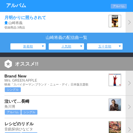
アルバム
アルバム
月明かりに照らされて
山崎将義
収録商品:3商品
山崎将義の配信曲一覧
新着順
人気順
五十音順
オススメ!!
Brand New
Mrs. GREEN APPLE
映画「スパイダーマン:ブランド・ニュー・デイ」日本版主題歌
シングル
泣いて…長崎
角川博
アルバム
シングル
レシピのリドル
音戯探偵ひなビタ