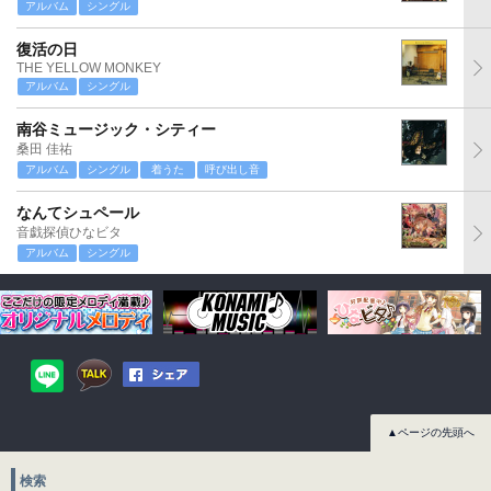
アルバム
シングル
復活の日
THE YELLOW MONKEY
アルバム
シングル
南谷ミュージック・シティー
桑田 佳祐
アルバム
シングル
着うた
呼び出し音
なんてシュペール
音戯探偵ひなビタ
アルバム
シングル
▲ページの先頭へ
検索