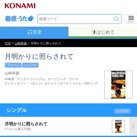
メニュー
音楽
はじめて
TOP
>
山崎将義
> 月明かりに照らされて
月明かりに照らされて
アルバム
シングル
山崎将義
ANB系「サンデージャングル」オープニング・テーマ
クレディセゾン「《セゾン》カードインターナショナル」CMソング
シングル
シングル
月明かりに照らされて
(アルバム購入可能)