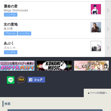
運命の君
Mega Shinnosuke
シングル
女の意地
角川博
アルバム
シングル
あぶく
ヨルシカ
シングル
▲ページの先頭へ
検索