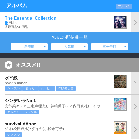
アルバム
アルバム
The Essential Collection
Abba
収録商品:39商品
Abbaの配信曲一覧
新着順
人気順
五十音順
オススメ!!
水平線
back number
シングル
着うた
ムービー
呼び出し音
シンデレラNo.1
安部菜々(CV:三宅麻理恵)、神崎蘭子(CV:内田真礼)、イヴ・サンタクロース(CV:松永あかね)
アルバム
シングル
survival dAnce
ジオ(松田颯水)×ダイヤ(小松未可子)
シングル