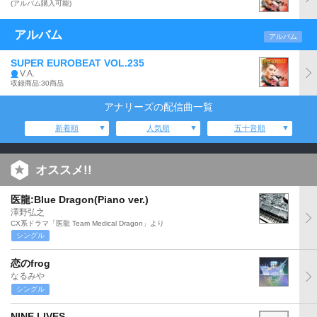
(アルバム購入可能)
アルバム
アルバム
SUPER EUROBEAT VOL.235
V.A.
収録商品:30商品
アナリーズの配信曲一覧
新着順
人気順
五十音順
オススメ!!
医龍:Blue Dragon(Piano ver.)
澤野弘之
CX系ドラマ「医龍 Team Medical Dragon」より
シングル
恋のfrog
なるみや
シングル
NINE LIVES