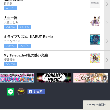
超特急
ムービー
人生一路
天童よしみ
アルバム
シングル
ミライプリズム -KARUT Remix-
ここなつ2.0
アルバム
シングル
My Telepathy!私の熱い光線
櫻井優衣
シングル
▲ページの先頭へ