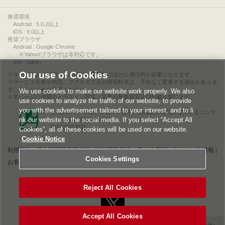
推奨環境
Android : 5.0.2以上
iOS : 9.0以上
推奨ブラウザ
Android : Google Chrome
※Yahoo!ブラウザは非対応です。
iOS : Safari
Our use of Cookies
サービスをご利用されるには、情報料のほかに通信料が必要になります。
サービス名称や内容、アクセス方法や情報料等は、予告なく変更する場合がありま
す。あらかじめご了承ください。
We use cookies to make our website work properly. We also
本ページに掲載のイラスト・写真・文章の無断複写及び転載を禁じます。
use cookies to analyze the traffic of our website, to provide
you with the advertisement tailored to your interest, and to li
このエルマークは、レコード会社・映像製作会社が提供するコンテ
nk our website to the social media. If you select “Accept All
ンツを示す登録商標です。
RIAJ00013011
Cookies”, all of these cookies will be used on our website.
Cookie Notice
利用規約
|
個人情報等保護方針
|
特定商取引法に基づく表記
|
ライセンス情報
|
Cookies Settings
お客様情報の外部送信について
|
Cookies Settings
©2026 Konami Digital Entertainment
Reject All Cookies
Accept All Cookies