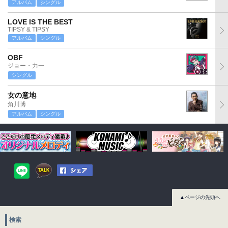
アルバム
シングル
LOVE IS THE BEST
TIPSY & TIPSY
アルバム
シングル
OBF
ジョー・力一
シングル
女の意地
角川博
アルバム
シングル
▲ページの先頭へ
検索