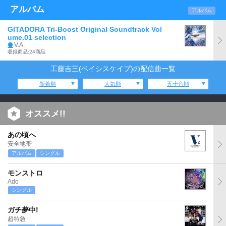
アルバム
アルバム
GITADORA Tri-Boost Original Soundtrack Vol
ume.01 selection
V.A.
収録商品:24商品
工藤吉三(ベイシスケイプ)の配信曲一覧
新着順
人気順
五十音順
オススメ!!
あの頃へ
安全地帯
アルバム
シングル
モンストロ
Ado
シングル
ガチ夢中!
超特急