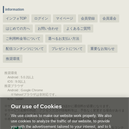
information
インフォTOP
ログイン
マイページ
会員登録
会員退会
はじめての方へ
お問い合わせ
よくあるご質問
ご利用料金等について
選べるお支払い方法
配信コンテンツについて
プレゼントについて
重要なお知らせ
推奨環境
推奨環境
Android : 5.0.2以上
iOS : 9.0以上
推奨ブラウザ
Android : Google Chrome
※Yahoo!ブラウザは非対応です。
iOS : Safari
Our use of Cookies
サービスをご利用されるには、情報料のほかに通信料が必要になります。
サービス名称や内容、アクセス方法や情報料等は、予告なく変更する場合がありま
す。あらかじめご了承ください。
We use cookies to make our website work properly. We also
本ページに掲載のイラスト・写真・文章の無断複写及び転載を禁じます。
use cookies to analyze the traffic of our website, to provide
you with the advertisement tailored to your interest, and to li
このエルマークは、レコード会社・映像製作会社が提供するコンテ