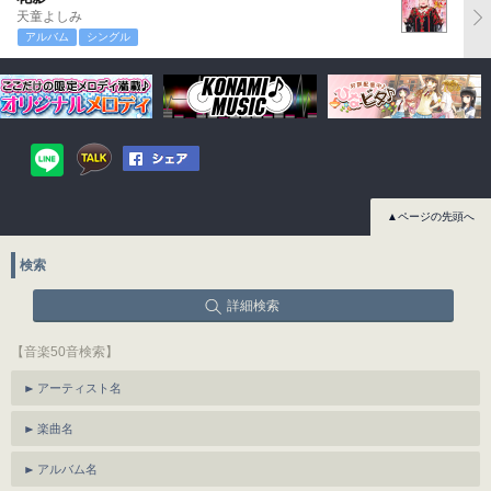
天童よしみ
アルバム
シングル
▲ページの先頭へ
検索
詳細検索
【音楽50音検索】
アーティスト名
楽曲名
アルバム名