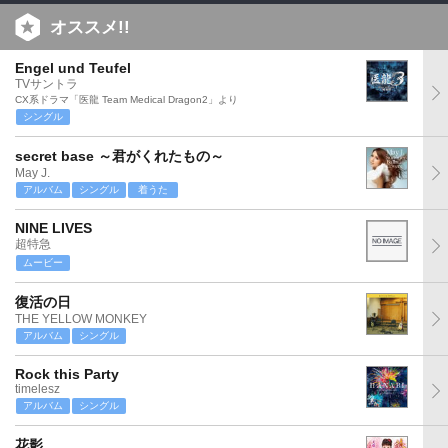
オススメ!!
Engel und Teufel
TVサントラ
CX系ドラマ「医龍 Team Medical Dragon2」より
シングル
secret base ～君がくれたもの～
May J.
アルバム
シングル
着うた
NINE LIVES
超特急
ムービー
復活の日
THE YELLOW MONKEY
アルバム
シングル
Rock this Party
timelesz
アルバム
シングル
花影