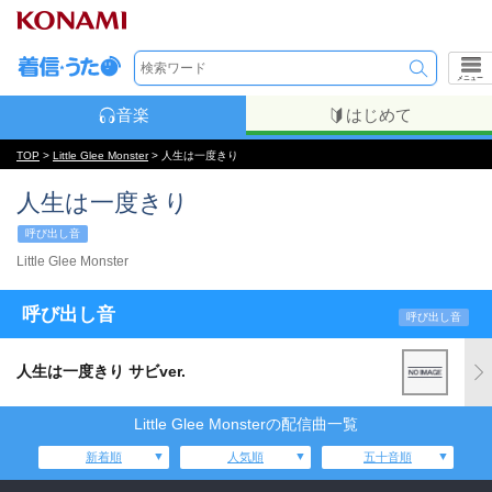
メニュー
音楽
はじめて
TOP
>
Little Glee Monster
> 人生は一度きり
人生は一度きり
呼び出し音
Little Glee Monster
呼び出し音
呼び出し音
人生は一度きり サビver.
Little Glee Monsterの配信曲一覧
新着順
人気順
五十音順