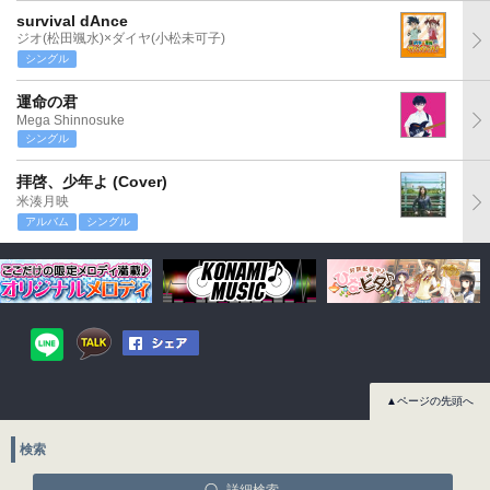
survival dAnce
ジオ(松田颯水)×ダイヤ(小松未可子)
シングル
運命の君
Mega Shinnosuke
シングル
拝啓、少年よ (Cover)
米湊月映
アルバム
シングル
▲ページの先頭へ
検索