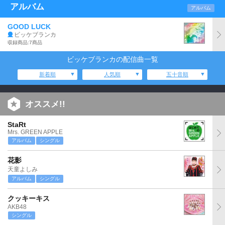
アルバム
アルバム
GOOD LUCK
ビッケブランカ
収録商品:7商品
ビッケブランカの配信曲一覧
新着順
人気順
五十音順
オススメ!!
StaRt
Mrs. GREEN APPLE
アルバム
シングル
花影
天童よしみ
アルバム
シングル
クッキーキス
AKB48
シングル