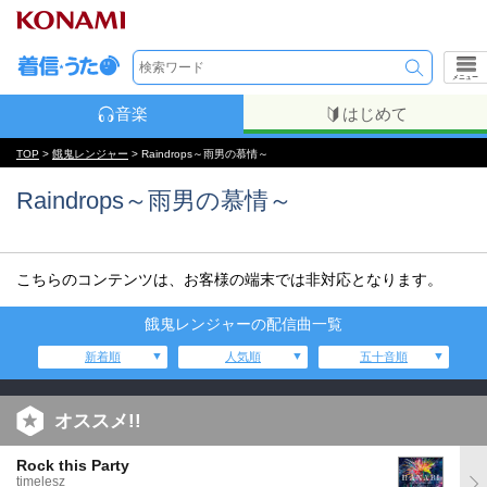
メニュー
音楽
はじめて
TOP
>
餓鬼レンジャー
> Raindrops～雨男の慕情～
Raindrops～雨男の慕情～
こちらのコンテンツは、お客様の端末では非対応となります。
餓鬼レンジャーの配信曲一覧
新着順
人気順
五十音順
オススメ!!
Rock this Party
timelesz