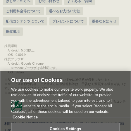
はじめての方へ
お問い合わせ
よくあるご質問
ご利用料金等について
選べるお支払い方法
配信コンテンツについて
プレゼントについて
重要なお知らせ
推奨環境
推奨環境
Android : 5.0.2以上
iOS : 9.0以上
推奨ブラウザ
Android : Google Chrome
※Yahoo!ブラウザは非対応です。
iOS : Safari
Our use of Cookies
サービスをご利用されるには、情報料のほかに通信料が必要になります。
サービス名称や内容、アクセス方法や情報料等は、予告なく変更する場合がありま
す。あらかじめご了承ください。
We use cookies to make our website work properly. We also
本ページに掲載のイラスト・写真・文章の無断複写及び転載を禁じます。
use cookies to analyze the traffic of our website, to provide
you with the advertisement tailored to your interest, and to li
このエルマークは、レコード会社・映像製作会社が提供するコンテ
nk our website to the social media. If you select “Accept All
ンツを示す登録商標です。
RIAJ00013011
Cookies”, all of these cookies will be used on our website.
Cookie Notice
利用規約
|
個人情報等保護方針
|
特定商取引法に基づく表記
|
ライセンス情報
|
Cookies Settings
お客様情報の外部送信について
|
Cookies Settings