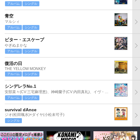
アルバム
シングル
青空
マルシィ
アルバム
シングル
ビター・エスケープ
やぎぬまかな
アルバム
シングル
復活の日
THE YELLOW MONKEY
アルバム
シングル
シンデレラNo.1
安部菜々(CV:三宅麻理恵)、神崎蘭子(CV:内田真礼)、イヴ・サンタクロース(CV:松永あかね)
アルバム
シングル
survival dAnce
ジオ(松田颯水)×ダイヤ(小松未可子)
シングル