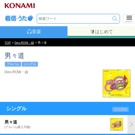
メニュー
音楽
はじめて
TOP
>
Des-ROW・組
> 男々道
男々道
アルバム
シングル
Des-ROW・組
シングル
シングル
男々道
(アルバム購入可能)