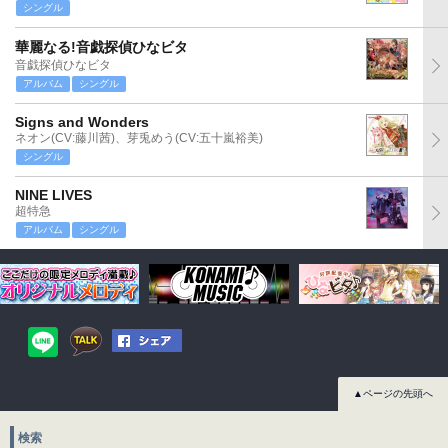
シングル
華麗なる!音戯探偵ひなビタ
音戯探偵ひなビタ
アルバム
シングル
Signs and Wonders
ネオン(CV:藤川茜)、芽兎めう(CV:五十嵐裕美)
シングル
NINE LIVES
超特急
アルバム
シングル
▲ページの先頭へ
検索