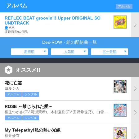
アルバム
アルバム
REFLEC BEAT groovin'!! Upper ORIGINAL SO
UNDTRACK
V.A.
収録商品:62商品
Des-ROW・組の配信曲一覧
新着順
人気順
五十音順
オススメ!!
花に亡霊
ヨルシカ
アルバム
シングル
ROSE ～禁じられた愛～
桐生つかさ(CV:河瀬茉希)、木村夏樹(CV:安野希世乃)、白雪千夜(CV:関口理咲)
アルバム
シングル
My Telepathy!私の熱い光線
櫻井優衣