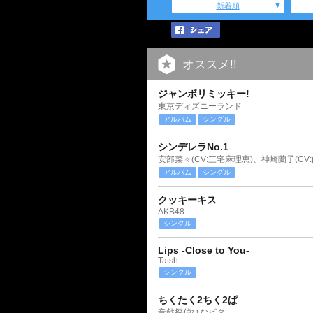
新着順
オススメ!!
ジャンボリミッキー!
東京ディズニーランド
アルバム
シングル
シンデレラNo.1
アルバム
シングル
クッキーキス
AKB48
シングル
Lips -Close to You-
Tatsh
シングル
ちくたく2ちく2ぱ
音戯探偵ひなビタ