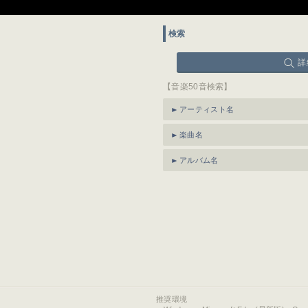
検索
詳
【音楽50音検索】
アーティスト名
楽曲名
アルバム名
推奨環境