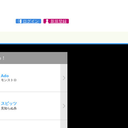
ログイン
新規登録
め！
Ado
モンストロ
スピッツ
見知らぬ糸