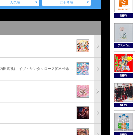
人気順
五十音順
NEW
アルバム
安部菜々(CV:三宅麻理恵)、神崎蘭子(CV:内田真礼)、イヴ・サンタクロース(CV:松永あかね)
NEW
NEW
NEW