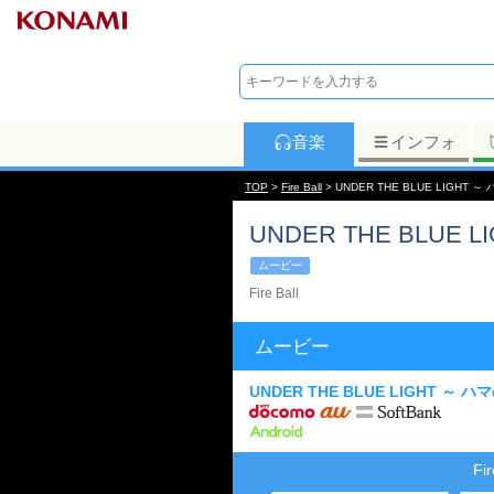
音楽
インフォ
TOP
>
Fire Ball
> UNDER THE BLUE LIGHT 
UNDER THE BLUE
ムービー
Fire Ball
ムービー
UNDER THE BLUE LIGHT 
Fi