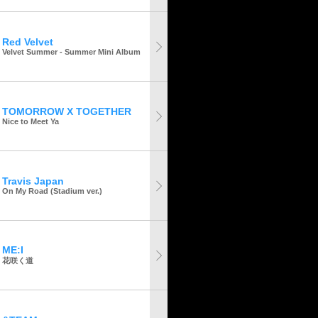
Red Velvet
Velvet Summer - Summer Mini Album
TOMORROW X TOGETHER
Nice to Meet Ya
Travis Japan
On My Road (Stadium ver.)
ME:I
花咲く道