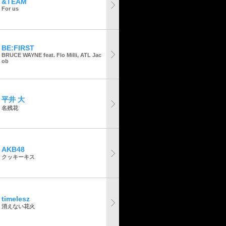
&TEAM
For us
BE:FIRST
BRUCE WAYNE feat. Flo Milli, ATL Jac
ob
平井 大
名残花
AKB48
クッキーキス
timelesz
消えない花火