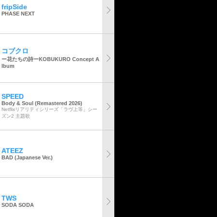
fripSide
PHASE NEXT
コブクロ
ー花たちの詩ーKOBUKURO Concept A
lbum
SPEED
Body & Soul (Remastered 2026)
Netflixリアリティシリーズ「ラヴ上等」シー
ズン2 主題歌
ATEEZ
BAD (Japanese Ver.)
TWS
SODA SODA