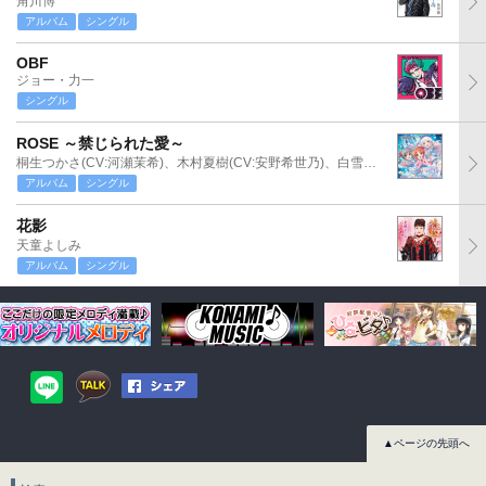
角川博
アルバム
シングル
OBF
ジョー・力一
シングル
ROSE ～禁じられた愛～
桐生つかさ(CV:河瀬茉希)、木村夏樹(CV:安野希世乃)、白雪千夜(CV:関口理咲)
アルバム
シングル
花影
天童よしみ
アルバム
シングル
▲ページの先頭へ