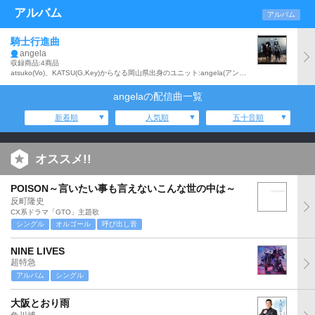
アルバム
アルバム
騎士行進曲
angela
収録商品:4商品
atsuko(Vo)、KATSU(G,Key)からなる岡山県出身のユニット:angela(アンジェラ)の15年2月に発売された「イグジスト」に続くシングルで、アニメ「シドニアの騎士 第九惑星戦役」オープニング・テーマ。c/w曲として東宝映像事業部配給アニメ映画「劇場版 シドニアの騎士」の主題歌「愛、ひと欠片」を収録。
angelaの配信曲一覧
新着順
人気順
五十音順
オススメ!!
POISON～言いたい事も言えないこんな世の中は～
反町隆史
CX系ドラマ「GTO」主題歌
シングル
オルゴール
呼び出し音
NINE LIVES
超特急
アルバム
シングル
大阪とおり雨