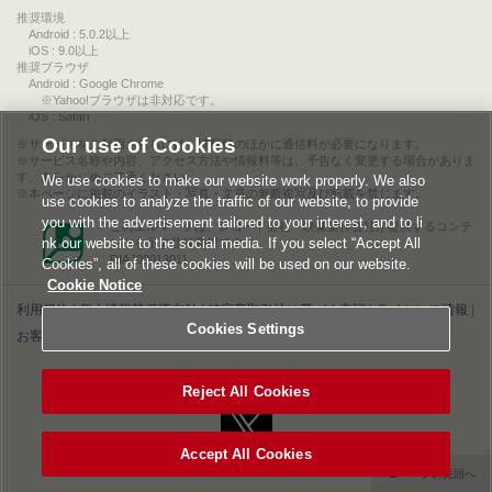
推奨環境
Android : 5.0.2以上
iOS : 9.0以上
推奨ブラウザ
Android : Google Chrome
※Yahoo!ブラウザは非対応です。
iOS : Safari
Our use of Cookies
サービスをご利用されるには、情報料のほかに通信料が必要になります。
サービス名称や内容、アクセス方法や情報料等は、予告なく変更する場合がありま
す。あらかじめご了承ください。
We use cookies to make our website work properly. We also
本ページに掲載のイラスト・写真・文章の無断複写及び転載を禁じます。
use cookies to analyze the traffic of our website, to provide
you with the advertisement tailored to your interest, and to li
このエルマークは、レコード会社・映像製作会社が提供するコンテ
nk our website to the social media. If you select “Accept All
ンツを示す登録商標です。
RIAJ00013011
Cookies”, all of these cookies will be used on our website.
Cookie Notice
利用規約
|
個人情報等保護方針
|
特定商取引法に基づく表記
|
ライセンス情報
|
Cookies Settings
お客様情報の外部送信について
|
Cookies Settings
©2026 Konami Digital Entertainment
Reject All Cookies
Accept All Cookies
▲ページの先頭へ