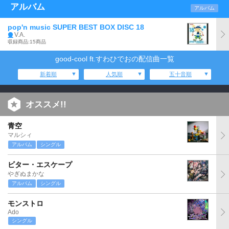
アルバム
アルバム
pop'n music SUPER BEST BOX DISC 18
V.A.
収録商品:15商品
good-cool ft.すわひでおの配信曲一覧
新着順
人気順
五十音順
オススメ!!
青空
マルシィ
アルバム
シングル
ビター・エスケープ
やぎぬまかな
アルバム
シングル
モンストロ
Ado
シングル