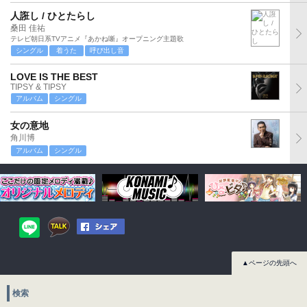
人誑し / ひとたらし
桑田 佳祐
テレビ朝日系TVアニメ『あかね噺』オープニング主題歌
シングル
着うた
呼び出し音
LOVE IS THE BEST
TIPSY & TIPSY
アルバム
シングル
女の意地
角川博
アルバム
シングル
▲ページの先頭へ
検索