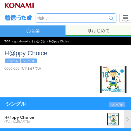
メニュー
音楽
はじめて
TOP
>
good-cool ft.すわひでお
> H@ppy Choice
H@ppy Choice
アルバム
シングル
good-cool ft.すわひでお
シングル
シングル
H@ppy Choice
(アルバム購入可能)