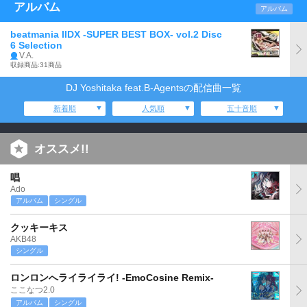
アルバム
アルバム
beatmania IIDX -SUPER BEST BOX- vol.2 Disc
6 Selection
V.A.
収録商品:31商品
DJ Yoshitaka feat.B-Agentsの配信曲一覧
新着順
人気順
五十音順
オススメ!!
唱
Ado
アルバム
シングル
クッキーキス
AKB48
シングル
ロンロンへライライライ! -EmoCosine Remix-
ここなつ2.0
アルバム
シングル