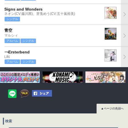
Signs and Wonders
ネオン(CV:藤川茜)、芽兎めう(CV:五十嵐裕美)
シングル
青空
マルシィ
アルバム
シングル
￢Ersterbend
LIN
アルバム
シングル
▲ページの先頭へ
検索