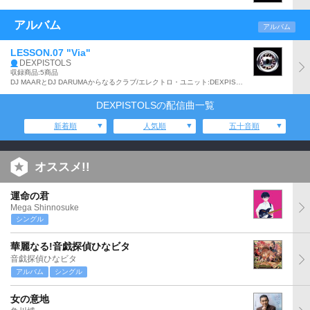
アルバム
アルバム
LESSON.07 "Via"
DEXPISTOLS
収録商品:5商品
DJ MAARとDJ DARUMAからなるクラブ/エレクトロ・ユニット:DEXPISTOLSのアルバム。「Pro In This Game feat.K.A.N.T.A」、「Fire feat.Zeebra」、「Saturdays vs Bird Of Paradise feat.VERBAL」他収録。
DEXPISTOLSの配信曲一覧
新着順
人気順
五十音順
オススメ!!
運命の君
Mega Shinnosuke
シングル
華麗なる!音戯探偵ひなビタ
音戯探偵ひなビタ
アルバム
シングル
女の意地