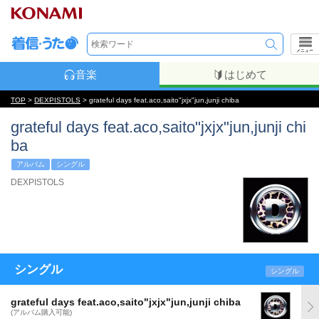
メニュー
音楽
はじめて
TOP
>
DEXPISTOLS
> grateful days feat.aco,saito"jxjx"jun,junji chiba
grateful days feat.aco,saito"jxjx"jun,junji chi
ba
アルバム
シングル
DEXPISTOLS
シングル
シングル
grateful days feat.aco,saito"jxjx"jun,junji chiba
(アルバム購入可能)