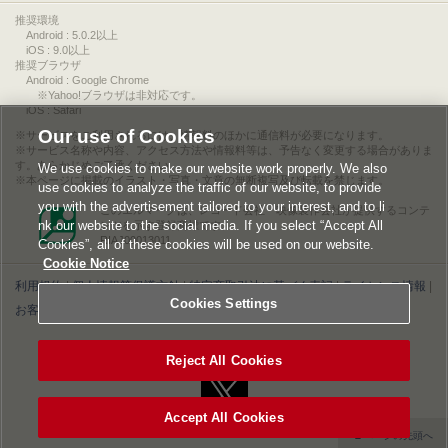
推奨環境
Android : 5.0.2以上
iOS : 9.0以上
推奨ブラウザ
Android : Google Chrome
※Yahoo!ブラウザは非対応です。
iOS : Safari
Our use of Cookies
サービスをご利用されるには、情報料のほかに通信料が必要になります。
サービス名称や内容、アクセス方法や情報料等は、予告なく変更する場合がありま
す。あらかじめご了承ください。
We use cookies to make our website work properly. We also
本ページに掲載のイラスト・写真・文章の無断複写及び転載を禁じます。
use cookies to analyze the traffic of our website, to provide
you with the advertisement tailored to your interest, and to li
このエルマークは、レコード会社・映像製作会社が提供するコンテ
nk our website to the social media. If you select “Accept All
ンツを示す登録商標です。
RIAJ00013011
Cookies”, all of these cookies will be used on our website.
Cookie Notice
利用規約
|
個人情報等保護方針
|
特定商取引法に基づく表記
|
ライセンス情報
|
Cookies Settings
お客様情報の外部送信について
|
Cookies Settings
©2026 Konami Digital Entertainment
Reject All Cookies
Accept All Cookies
▲ページの先頭へ