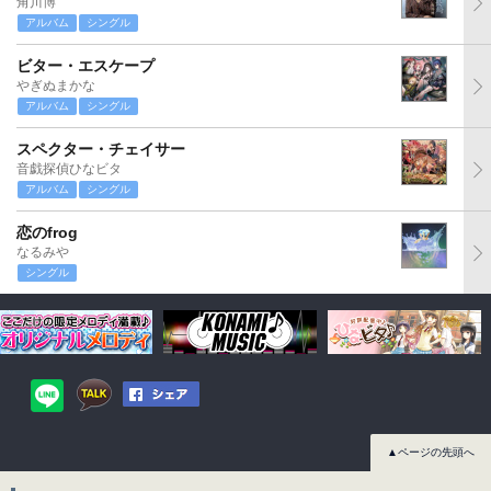
角川博
アルバム
シングル
ビター・エスケープ
やぎぬまかな
アルバム
シングル
スペクター・チェイサー
音戯探偵ひなビタ
アルバム
シングル
恋のfrog
なるみや
シングル
▲ページの先頭へ