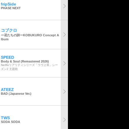
fripSide
PHASE NEXT
コブクロ
ー花たちの詩ーKOBUKURO Concept A
lbum
SPEED
Body & Soul (Remastered 2026)
Netflixリアリティシリーズ「ラヴ上等」シー
ズン2 主題歌
ATEEZ
BAD (Japanese Ver.)
TWS
SODA SODA