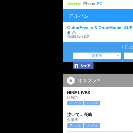
アルバム
GuitarFreaks & DrumMania -SU
VA
収録商品:45商品
くにた
新着順
オススメ!!
NINE LIVES
超特急
アルバム
シングル
泣いて…長崎
角川博
アルバム
シングル