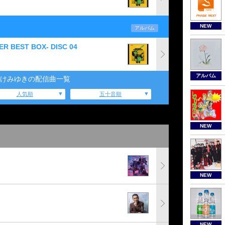
NEW
アルバム
PER BEST BOX- DISC 04
アルバム
けみゆきの配信曲一覧
人気順
五十音順
NEW
NEW
NEW