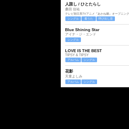
人誑し / ひとたらし
桑田 佳祐
テレビ朝日系TVアニメ『あかね噺』オープニン
シングル
着うた
呼び出し音
Blue Shining Star
アイナ・ジ・エンド
シングル
LOVE IS THE BEST
TIPSY & TIPSY
アルバム
シングル
花影
天童よしみ
アルバム
シングル