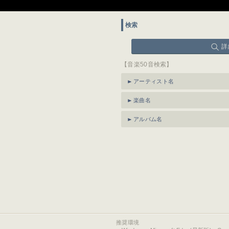
検索
詳
【音楽50音検索】
アーティスト名
楽曲名
アルバム名
推奨環境