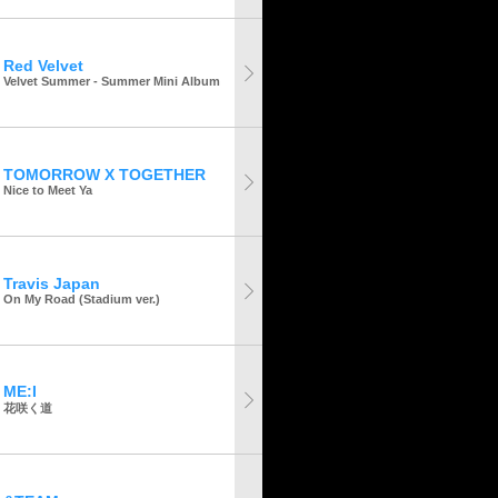
Red Velvet
Velvet Summer - Summer Mini Album
TOMORROW X TOGETHER
Nice to Meet Ya
Travis Japan
On My Road (Stadium ver.)
ME:I
花咲く道