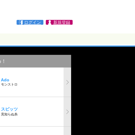
ログイン
新規登録
め！
Ado
モンストロ
スピッツ
見知らぬ糸