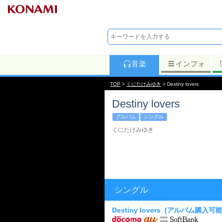
音楽
インフォ
TOP
>
くにたけみゆき
> Destiny lovers
Destiny lovers
アルバム
シングル
くにたけみゆき
シングル
Destiny lovers
(アルバム購入可能