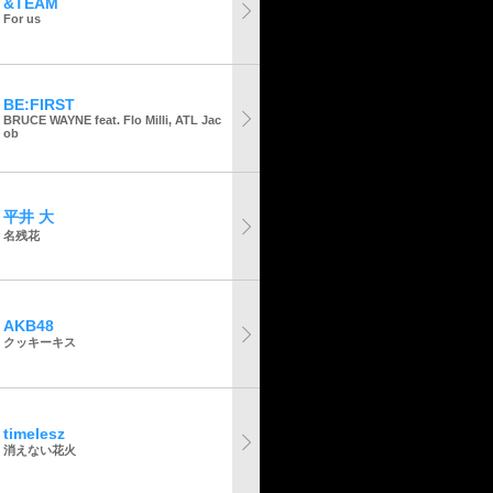
&TEAM
For us
BE:FIRST
BRUCE WAYNE feat. Flo Milli, ATL Jac
ob
平井 大
名残花
AKB48
クッキーキス
timelesz
消えない花火