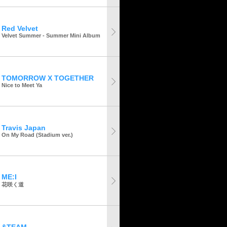
Red Velvet
Velvet Summer - Summer Mini Album
TOMORROW X TOGETHER
Nice to Meet Ya
Travis Japan
On My Road (Stadium ver.)
ME:I
花咲く道