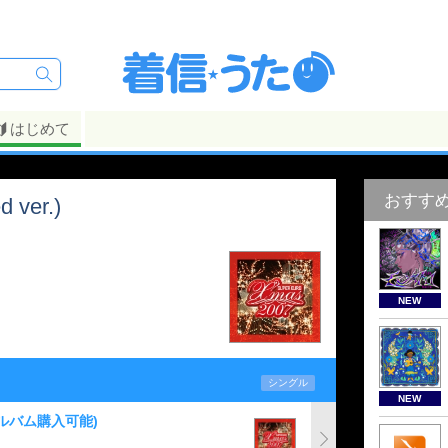
はじめて
おすす
 ver.)
NEW
シングル
NEW
ルバム購入可能)