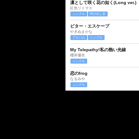
凛として咲く花の如く(Long ver.)
紅色リトマス
シングル
呼び出し音
ビター・エスケープ
やぎぬまかな
アルバム
シングル
My Telepathy!私の熱い光線
櫻井優衣
シングル
恋のfrog
なるみや
シングル