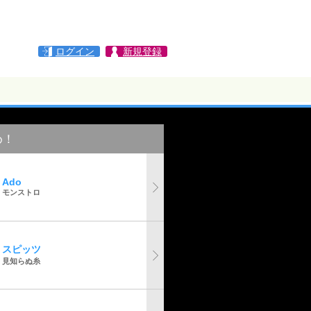
ログイン
新規登録
め！
Ado
モンストロ
スピッツ
見知らぬ糸