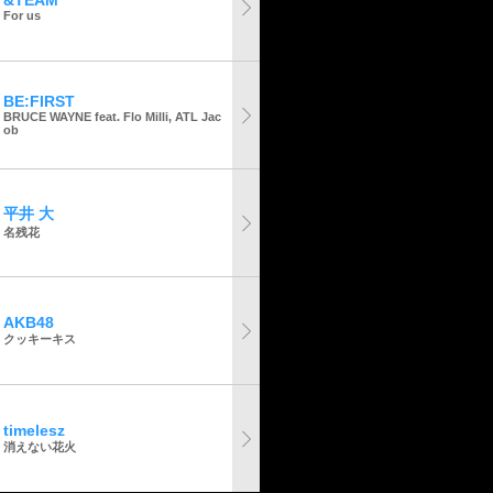
&TEAM
For us
BE:FIRST
BRUCE WAYNE feat. Flo Milli, ATL Jac
ob
平井 大
名残花
AKB48
クッキーキス
timelesz
消えない花火