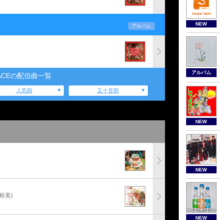
NEW
アルバム
アルバム
ACEの配信曲一覧
人気順
五十音順
NEW
NEW
裕美)
NEW