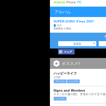
アルバム
SUPER EURO X'mas 2007
V.A.
収録商品:13商品
新着順
オススメ!!
ハッピーライフ
175R
アルバム
シングル
Signs and Wonders
ネオン(CV:藤川茜)、芽兎めう(CV:五十嵐
シングル