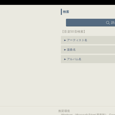
検索
詳
【音楽50音検索】
アーティスト名
楽曲名
アルバム名
推奨環境
Windows : Microsoft Edge(最新版)、Go