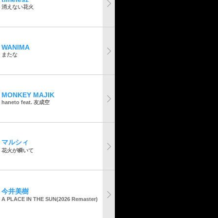
消えない花火
WANIMA
またな
MONKEY MAJIK
haneto feat. 友成空
マルシィ
花火が瞬いて
今井美樹
A PLACE IN THE SUN(2026 Remaster)