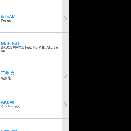
&TEAM
For us
BE:FIRST
BRUCE WAYNE feat. Flo Milli, ATL Jac
ob
平井 大
名残花
AKB48
クッキーキス
timelesz