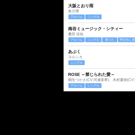
大阪とおり雨
角川博
アルバム
シングル
南谷ミュージック・シティー
桑田 佳祐
アルバム
シングル
着うた
呼び出し音
あぶく
ヨルシカ
シングル
ROSE ～禁じられた愛～
桐生つかさ(CV:河瀬茉希)、木村夏樹(CV
アルバム
シングル