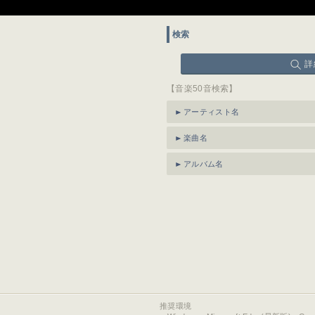
検索
詳
【音楽50音検索】
アーティスト名
楽曲名
アルバム名
推奨環境