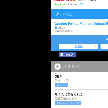
アルバム
Gracias Por La Musica (Deluxe E
Abba
収録商品:15商品
新着順
オススメ!!
OBF
ジョー・力一
シングル
ちくたく2ちく2ぱ
音戯探偵ひなビタ
アルバム
シングル