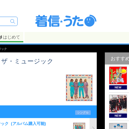
はじめて
ジック
おすす
・ザ・ミュージック
NEW
シングル
NEW
ジック
(アルバム購入可能)