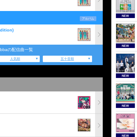
NEW
アルバム
dition)
NEW
Abbaの配信曲一覧
人気順
五十音順
NEW
NEW
NEW