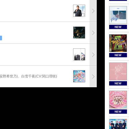
NEW
NEW
:安野希世乃)、白雪千夜(CV:関口理咲)
NEW
NEW