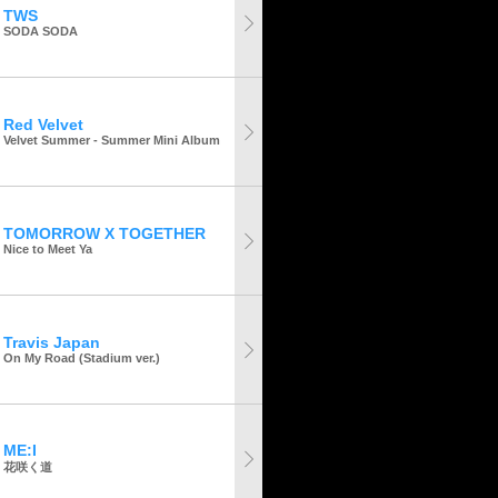
TWS
SODA SODA
Red Velvet
Velvet Summer - Summer Mini Album
TOMORROW X TOGETHER
Nice to Meet Ya
Travis Japan
On My Road (Stadium ver.)
ME:I
花咲く道