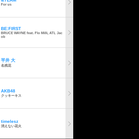
&TEAM
For us
BE:FIRST
BRUCE WAYNE feat. Flo Milli, ATL Jac
ob
平井 大
名残花
AKB48
クッキーキス
timelesz
消えない花火