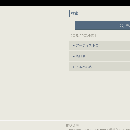
検索
詳
【音楽50音検索】
アーティスト名
楽曲名
アルバム名
推奨環境
Windows : Microsoft Edge(最新版)、Go