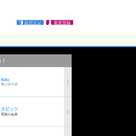
ログイン
新規登録
め！
Ado
モンストロ
スピッツ
見知らぬ糸