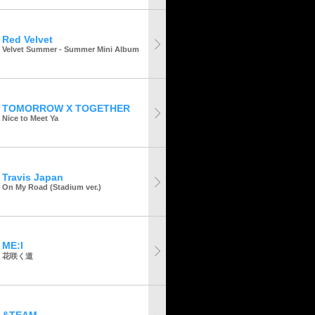
Red Velvet
Velvet Summer - Summer Mini Album
TOMORROW X TOGETHER
Nice to Meet Ya
Travis Japan
On My Road (Stadium ver.)
ME:I
花咲く道