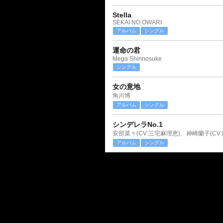
Stella
SEKAI NO OWARI
アルバム
シングル
運命の君
Mega Shinnosuke
シングル
女の意地
角川博
アルバム
シングル
シンデレラNo.1
アルバム
シングル