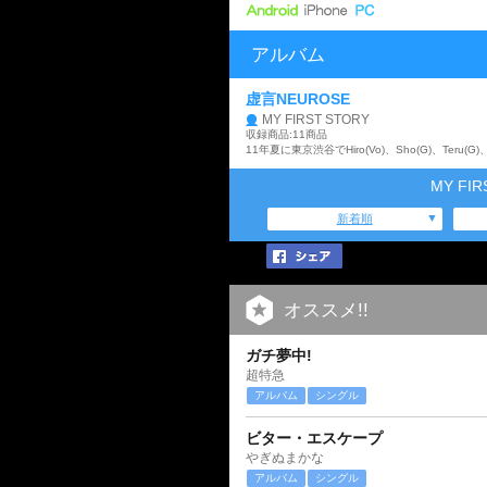
アルバム
虚言NEUROSE
MY FIRST STORY
収録商品:11商品
MY FI
新着順
オススメ!!
ガチ夢中!
超特急
アルバム
シングル
ビター・エスケープ
やぎぬまかな
アルバム
シングル