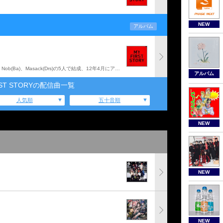
NEW
アルバム
11年夏に東京渋谷でHiro(Vo)、Sho(G)、Teru(G)、Nob(Ba)、Masack(Drs)の5人で結成、12年4月にアルバム『MY FIRST STORY』でデビューしたMY FIRST STORYの『THE STORY IS MY LIFE』(13年2月発売)に続くアルバム。
アルバム
RST STORYの配信曲一覧
人気順
五十音順
NEW
NEW
NEW