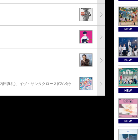
NEW
NEW
安部菜々(CV:三宅麻理恵)、神崎蘭子(CV:内田真礼)、イヴ・サンタクロース(CV:松永あかね)
NEW
NEW