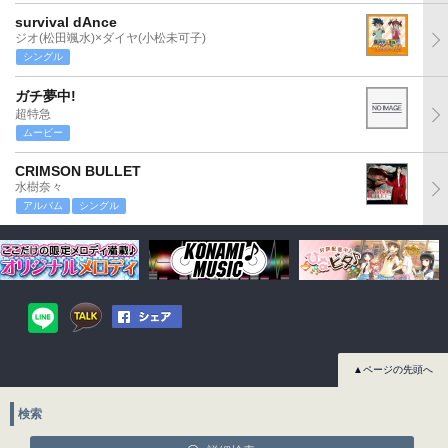
survival dAnce
ジオ(松田颯水)×ダイヤ(小松未可子)
シングル
ガチ夢中!
超特急
ムービー
CRIMSON BULLET
水樹奈々
アルバム
シングル
▲ページの先頭へ
検索