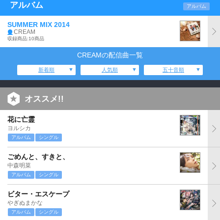
アルバム
アルバム
SUMMER MIX 2014
CREAM
収録商品:10商品
CREAMの配信曲一覧
新着順
人気順
五十音順
オススメ!!
花に亡霊
ヨルシカ
アルバム
シングル
ごめんと、すきと、
中森明菜
アルバム
シングル
ビター・エスケープ
やぎぬまかな
アルバム
シングル