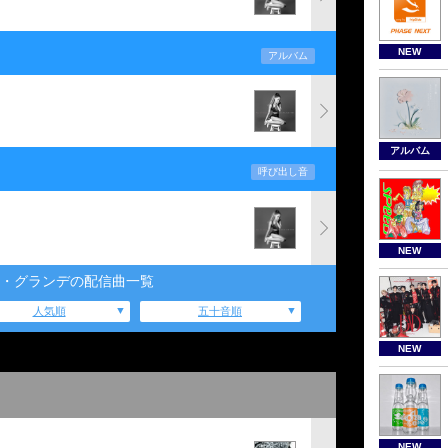
NEW
アルバム
アルバム
呼び出し音
NEW
・グランデの配信曲一覧
人気順
五十音順
NEW
NEW