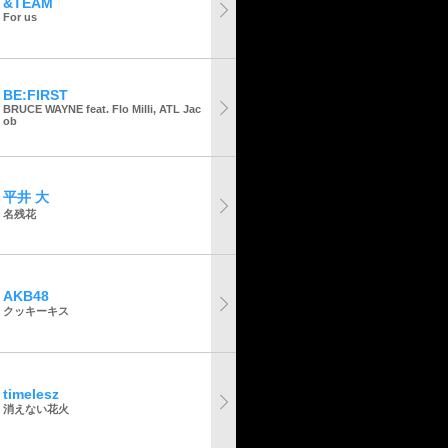
&TEAM
For us
BE:FIRST
BRUCE WAYNE feat. Flo Milli, ATL Jac
ob
平井 大
名残花
AKB48
クッキーキス
timelesz
消えない花火