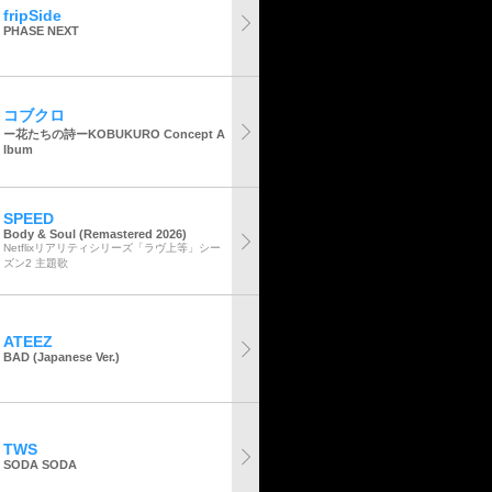
fripSide
PHASE NEXT
コブクロ
ー花たちの詩ーKOBUKURO Concept A
lbum
SPEED
Body & Soul (Remastered 2026)
Netflixリアリティシリーズ「ラヴ上等」シー
ズン2 主題歌
ATEEZ
BAD (Japanese Ver.)
TWS
SODA SODA