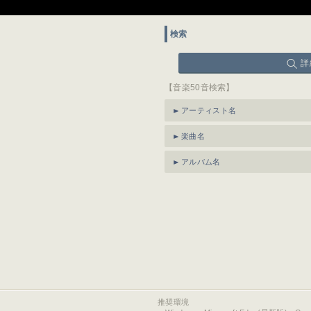
検索
詳
【音楽50音検索】
アーティスト名
楽曲名
アルバム名
推奨環境