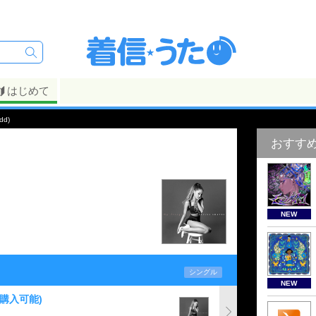
はじめて
dd)
おすす
NEW
シングル
NEW
購入可能)