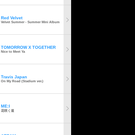
Red Velvet
Velvet Summer - Summer Mini Album
TOMORROW X TOGETHER
Nice to Meet Ya
Travis Japan
On My Road (Stadium ver.)
ME:I
花咲く道