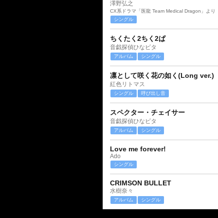
澤野弘之
CX系ドラマ「医龍 Team Medical Dragon」より
シングル
ちくたく2ちく2ぱ
音戯探偵ひなビタ
アルバム
シングル
凛として咲く花の如く(Long ver.)
紅色リトマス
シングル
呼び出し音
スペクター・チェイサー
音戯探偵ひなビタ
アルバム
シングル
Love me forever!
Ado
シングル
CRIMSON BULLET
水樹奈々
アルバム
シングル