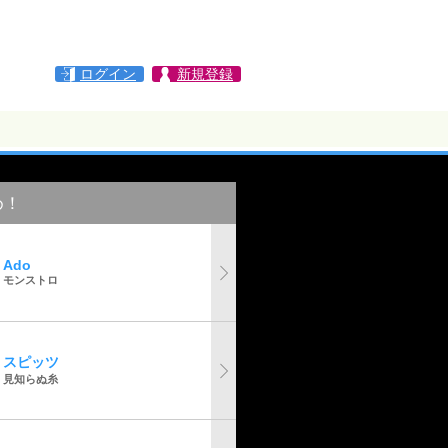
ログイン
新規登録
め！
Ado
モンストロ
スピッツ
見知らぬ糸