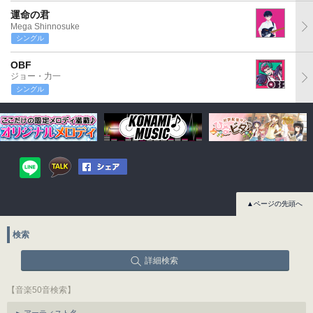
運命の君
Mega Shinnosuke
シングル
OBF
ジョー・力一
シングル
▲ページの先頭へ
検索
詳細検索
【音楽50音検索】