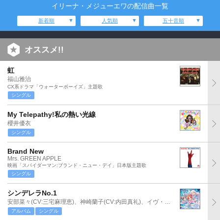
イリーナ・メジューエワの配信曲一覧
新着順
人気順
五十音順
オススメ!!
虹
福山雅治
CX系ドラマ「ウォーターボーイズ」主題歌
シングル
My Telepathy!私の熱い光線
櫻井優衣
シングル
Brand New
Mrs. GREEN APPLE
映画「スパイダーマン:ブランド・ニュー・デイ」日本版主題歌
シングル
シンデレラNo.1
安部菜々(CV:三宅麻理恵)、神崎蘭子(CV:内田真礼)、イヴ・サンタクロース(CV:松永あかね)
アルバム
シングル