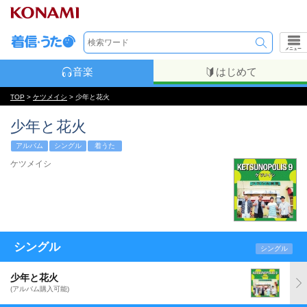
メニュー
音楽
はじめて
TOP
>
ケツメイシ
> 少年と花火
少年と花火
アルバム
シングル
着うた
ケツメイシ
シングル
シングル
少年と花火
(アルバム購入可能)