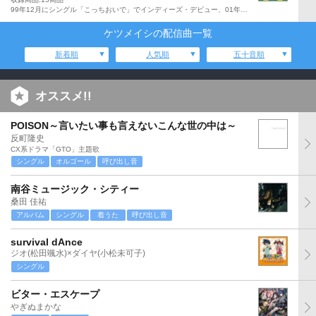
99年12月にシングル「こっちおいで」でインディーズ・デビュー、01年4月にシングル「ファミリア」でメジャー・デビューしたケツメイシの、『KETSUNOPOLIS 8』(12年12月発売)に続く9枚目となるオリジナル・アルバム。「RHYTHM OF THE SUN」、「カリフォルニー」、「月と太陽」を含む全15曲収録。
ケツメイシの配信曲一覧
新着順
人気順
五十音順
オススメ!!
POISON～言いたい事も言えないこんな世の中は～
反町隆史
CX系ドラマ「GTO」主題歌
シングル
オルゴール
呼び出し音
南谷ミュージック・シティー
桑田 佳祐
アルバム
シングル
着うた
呼び出し音
survival dAnce
ジオ(松田颯水)×ダイヤ(小松未可子)
シングル
ビター・エスケープ
やぎぬまかな