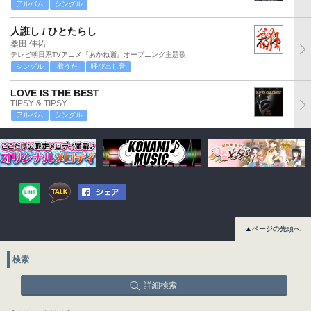
アルバム
シングル
人誑し / ひとたらし
桑田 佳祐
テレビ朝日系TVアニメ『あかね噺』オープニング主題歌
シングル
着うた
呼び出し音
LOVE IS THE BEST
TIPSY & TIPSY
アルバム
シングル
▲ページの先頭へ
検索
詳細検索