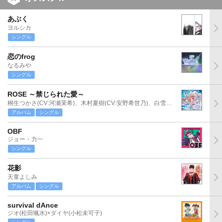
あぶく
ヨルシカ
シングル
恋のfrog
なるみや
シングル
ROSE ～禁じられた愛～
桐生つかさ(CV:河瀬茉希)、木村夏樹(CV:安野希世乃)、白雪千夜(CV:関口理咲)
アルバム
シングル
OBF
ジョー・力一
シングル
花影
天童よしみ
アルバム
シングル
survival dAnce
ジオ(松田颯水)×ダイヤ(小松未可子)