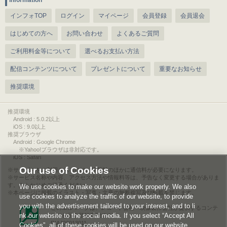
information
インフォTOP
ログイン
マイページ
会員登録
会員退会
はじめての方へ
お問い合わせ
よくあるご質問
ご利用料金等について
選べるお支払い方法
配信コンテンツについて
プレゼントについて
重要なお知らせ
推奨環境
推奨環境
Android : 5.0.2以上
iOS : 9.0以上
推奨ブラウザ
Android : Google Chrome
※Yahoo!ブラウザは非対応です。
iOS : Safari
Our use of Cookies
サービスをご利用されるには、情報料のほかに通信料が必要になります。
サービス名称や内容、アクセス方法や情報料等は、予告なく変更する場合がありま
す。あらかじめご了承ください。
We use cookies to make our website work properly. We also
本ページに掲載のイラスト・写真・文章の無断複写及び転載を禁じます。
use cookies to analyze the traffic of our website, to provide
you with the advertisement tailored to your interest, and to li
このエルマークは、レコード会社・映像製作会社が提供するコンテ
nk our website to the social media. If you select “Accept All
ンツを示す登録商標です。
RIAJ00013011
Cookies”, all of these cookies will be used on our website.