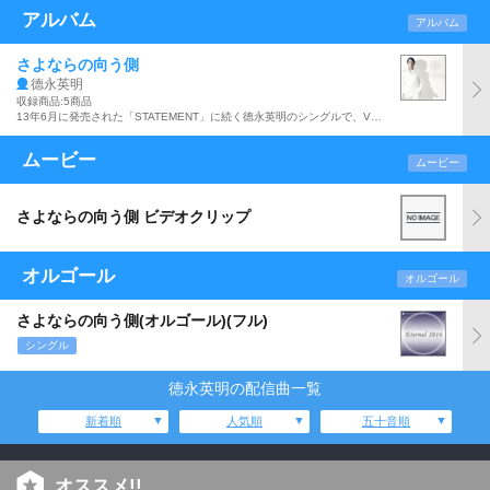
アルバム
アルバム
さよならの向う側
德永英明
収録商品:5商品
13年6月に発売された「STATEMENT」に続く徳永英明のシングルで、VOCALISTシリーズ『VOCALIST6』への先行シングル。山口百恵の「さよならの向う側」をカバーした作品で、c/w曲には中島みゆきの「春なのに」カバーを収録。
ムービー
ムービー
さよならの向う側 ビデオクリップ
オルゴール
オルゴール
さよならの向う側(オルゴール)(フル)
シングル
徳永英明の配信曲一覧
新着順
人気順
五十音順
オススメ!!