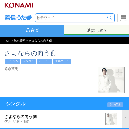
メニュー
音楽
はじめて
TOP
>
徳永英明
> さよならの向う側
さよならの向う側
アルバム
シングル
ムービー
オルゴール
徳永英明
シングル
シングル
さよならの向う側
(アルバム購入可能)