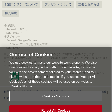
配信コンテンツについて
プレゼントについて
重要なお知らせ
推奨環境
推奨環境
Android : 5.0.2以上
iOS : 9.0以上
推奨ブラウザ
Android : Google Chrome
※Yahoo!ブラウザは非対応です。
iOS : Safari
Our use of Cookies
サービスをご利用されるには、情報料のほかに通信料が必要になります。
サービス名称や内容、アクセス方法や情報料等は、予告なく変更する場合がありま
す。あらかじめご了承ください。
We use cookies to make our website work properly. We also
本ページに掲載のイラスト・写真・文章の無断複写及び転載を禁じます。
use cookies to analyze the traffic of our website, to provide
you with the advertisement tailored to your interest, and to li
このエルマークは、レコード会社・映像製作会社が提供するコンテ
nk our website to the social media. If you select “Accept All
ンツを示す登録商標です。
RIAJ00013011
Cookies”, all of these cookies will be used on our website.
Cookie Notice
利用規約
|
個人情報等保護方針
|
特定商取引法に基づく表記
|
ライセンス情報
|
Cookies Settings
お客様情報の外部送信について
|
Cookies Settings
©2026 Konami Digital Entertainment
Reject All Cookies