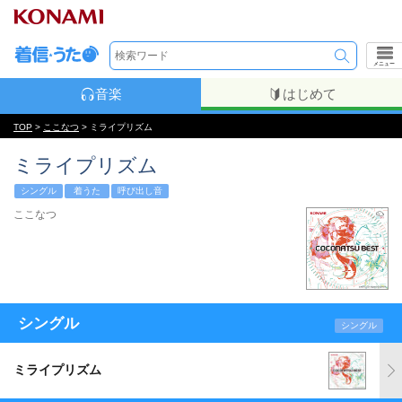
メニュー
音楽
はじめて
TOP
>
ここなつ
> ミライプリズム
ミライプリズム
シングル
着うた
呼び出し音
ここなつ
シングル
シングル
ミライプリズム