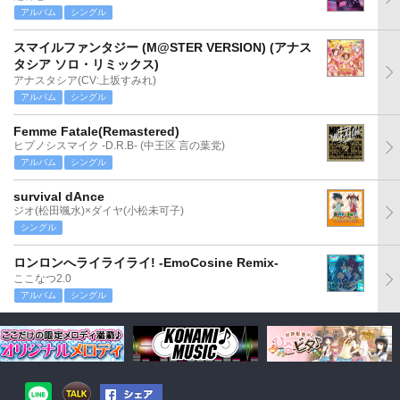
アルバム
シングル
スマイルファンタジー (M@STER VERSION) (アナス
タシア ソロ・リミックス)
アナスタシア(CV:上坂すみれ)
アルバム
シングル
Femme Fatale(Remastered)
ヒプノシスマイク -D.R.B- (中王区 言の葉党)
アルバム
シングル
survival dAnce
ジオ(松田颯水)×ダイヤ(小松未可子)
シングル
ロンロンへライライライ! -EmoCosine Remix-
ここなつ2.0
アルバム
シングル