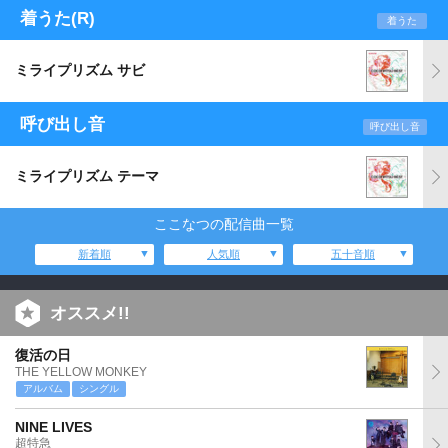
着うた(R)
着うた
ミライプリズム サビ
呼び出し音
呼び出し音
ミライプリズム テーマ
ここなつの配信曲一覧
新着順
人気順
五十音順
オススメ!!
復活の日
THE YELLOW MONKEY
アルバム
シングル
NINE LIVES
超特急