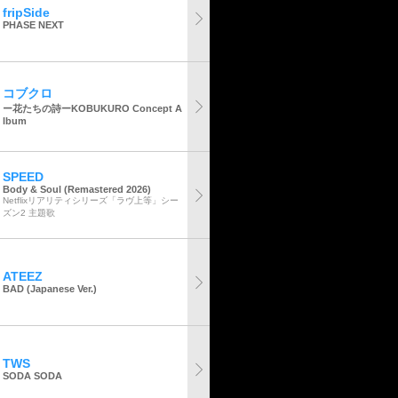
fripSide
PHASE NEXT
コブクロ
ー花たちの詩ーKOBUKURO Concept A
lbum
SPEED
Body & Soul (Remastered 2026)
Netflixリアリティシリーズ「ラヴ上等」シー
ズン2 主題歌
ATEEZ
BAD (Japanese Ver.)
TWS
SODA SODA