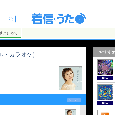
はじめて
)
おすす
ル・カラオケ)
NEW
シングル
NEW
)