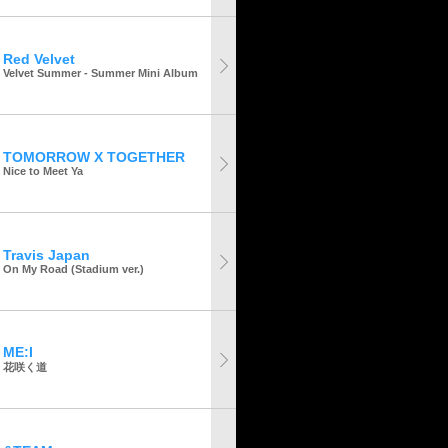
Red Velvet
Velvet Summer - Summer Mini Album
TOMORROW X TOGETHER
Nice to Meet Ya
Travis Japan
On My Road (Stadium ver.)
ME:I
花咲く道