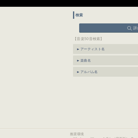
検索
詳
【音楽50音検索】
アーティスト名
楽曲名
アルバム名
推奨環境