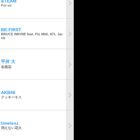
&TEAM
For us
BE:FIRST
BRUCE WAYNE feat. Flo Milli, ATL Jac
ob
平井 大
名残花
AKB48
クッキーキス
timelesz
消えない花火