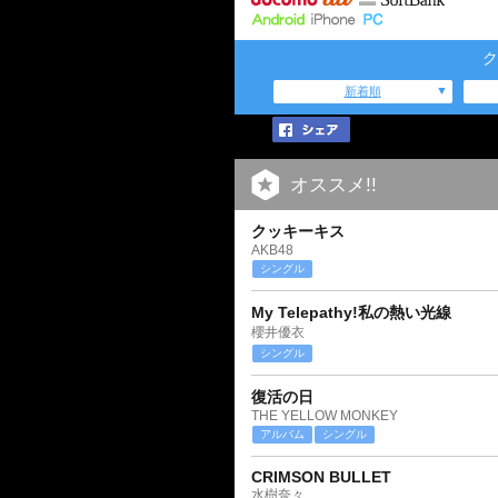
ク
新着順
オススメ!!
クッキーキス
AKB48
シングル
My Telepathy!私の熱い光線
櫻井優衣
シングル
復活の日
THE YELLOW MONKEY
アルバム
シングル
CRIMSON BULLET
水樹奈々