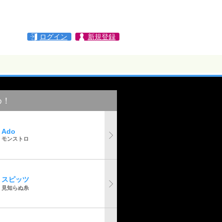
ログイン
新規登録
め！
Ado
モンストロ
スピッツ
見知らぬ糸