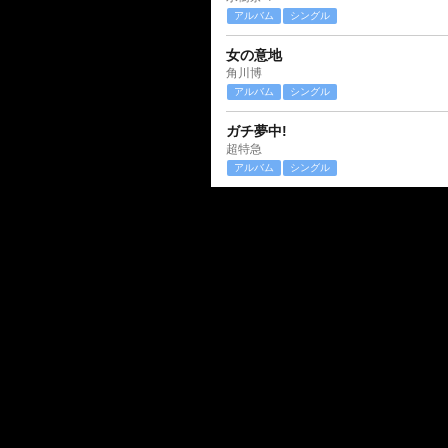
アルバム
シングル
女の意地
角川博
アルバム
シングル
ガチ夢中!
超特急
アルバム
シングル