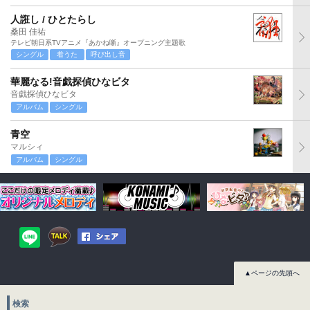
人誑し / ひとたらし
桑田 佳祐
テレビ朝日系TVアニメ『あかね噺』オープニング主題歌
シングル
着うた
呼び出し音
華麗なる!音戯探偵ひなビタ
音戯探偵ひなビタ
アルバム
シングル
青空
マルシィ
アルバム
シングル
▲ページの先頭へ
検索