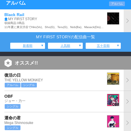
アルバム
アルバム
Black Rail
MY FIRST STORY
収録商品:3商品
11年夏に東京渋谷でHiro(Vo)、Sho(G)、Teru(G)、Nob(Ba)、Masack(Drs)の5人で結成、12年4月にアルバム『MY FIRST STORY』でデビューしたMY FIRST STORYの、13年7月に発売された「最終回STORY」に続くシングル。c/w曲として「FAKE」他収録。
MY FIRST STORYの配信曲一覧
新着順
人気順
五十音順
オススメ!!
復活の日
THE YELLOW MONKEY
アルバム
シングル
OBF
ジョー・力一
シングル
運命の君
Mega Shinnosuke
シングル