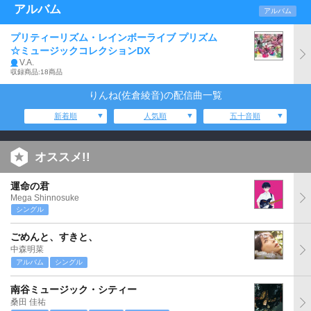
アルバム
アルバム
プリティーリズム・レインボーライブ プリズム
☆ミュージックコレクションDX
V.A.
収録商品:18商品
りんね(佐倉綾音)の配信曲一覧
新着順
人気順
五十音順
オススメ!!
運命の君
Mega Shinnosuke
シングル
ごめんと、すきと、
中森明菜
アルバム
シングル
南谷ミュージック・シティー
桑田 佳祐