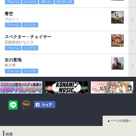
アルバム
シングル
着うた
呼び出し音
青空
マルシィ
アルバム
シングル
スペクター・チェイサー
音戯探偵ひなビタ
アルバム
シングル
女の意地
角川博
アルバム
シングル
▲ページの先頭へ
検索