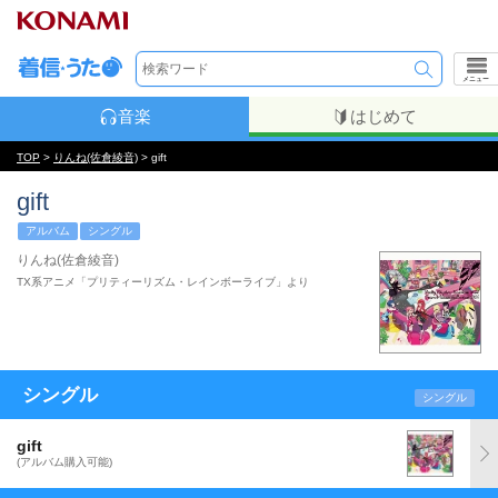
メニュー
音楽
はじめて
TOP
>
りんね(佐倉綾音)
> gift
gift
アルバム
シングル
りんね(佐倉綾音)
TX系アニメ「プリティーリズム・レインボーライブ」より
シングル
シングル
gift
(アルバム購入可能)