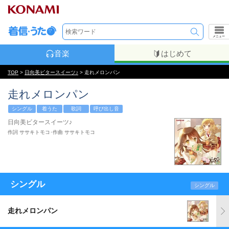
メニュー
音楽
はじめて
TOP
>
日向美ビタースイーツ♪
> 走れメロンパン
走れメロンパン
シングル
着うた
歌詞
呼び出し音
日向美ビタースイーツ♪
作詞 ササキトモコ･作曲 ササキトモコ
シングル
シングル
走れメロンパン