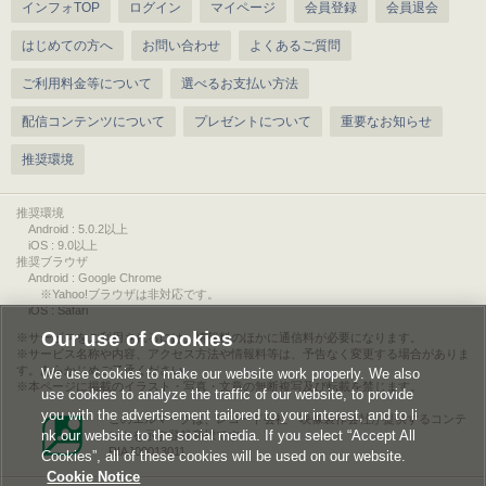
インフォTOP
ログイン
マイページ
会員登録
会員退会
はじめての方へ
お問い合わせ
よくあるご質問
ご利用料金等について
選べるお支払い方法
配信コンテンツについて
プレゼントについて
重要なお知らせ
推奨環境
推奨環境
Android : 5.0.2以上
iOS : 9.0以上
推奨ブラウザ
Android : Google Chrome
※Yahoo!ブラウザは非対応です。
iOS : Safari
Our use of Cookies
サービスをご利用されるには、情報料のほかに通信料が必要になります。
サービス名称や内容、アクセス方法や情報料等は、予告なく変更する場合がありま
す。あらかじめご了承ください。
We use cookies to make our website work properly. We also
本ページに掲載のイラスト・写真・文章の無断複写及び転載を禁じます。
use cookies to analyze the traffic of our website, to provide
you with the advertisement tailored to your interest, and to li
このエルマークは、レコード会社・映像製作会社が提供するコンテ
nk our website to the social media. If you select “Accept All
ンツを示す登録商標です。
RIAJ00013011
Cookies”, all of these cookies will be used on our website.
Cookie Notice