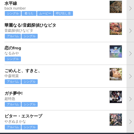
水平線
back number
シングル
着うた
ムービー
呼び出し音
華麗なる!音戯探偵ひなビタ
音戯探偵ひなビタ
アルバム
シングル
恋のfrog
なるみや
シングル
ごめんと、すきと、
中森明菜
アルバム
シングル
ガチ夢中!
超特急
アルバム
シングル
ビター・エスケープ
やぎぬまかな
アルバム
シングル