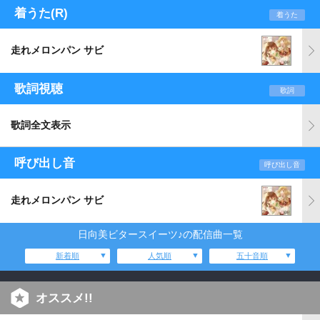
着うた(R)
着うた
走れメロンパン サビ
歌詞視聴
歌詞
歌詞全文表示
呼び出し音
呼び出し音
走れメロンパン サビ
日向美ビタースイーツ♪の配信曲一覧
新着順
人気順
五十音順
オススメ!!