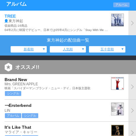
アルバム
アルバム
TREE
東方神起
収録商品:16商品
04年2月に韓国でデビュー、日本では05年4月にシングル「Stay With Me Tonight」でデビューした東方神起の『TIME』(13年3月発売)に続くアルバム。ヒットシングル曲から新曲まで、全14曲を収録。
東方神起の配信曲一覧
新着順
人気順
五十音順
オススメ!!
Brand New
Mrs. GREEN APPLE
映画「スパイダーマン:ブランド・ニュー・デイ」日本版主題歌
シングル
￢Ersterbend
LIN
アルバム
シングル
It's Like That
マライア・キャリー