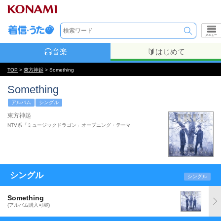
メニュー
音楽
はじめて
TOP
>
東方神起
> Something
Something
アルバム
シングル
東方神起
NTV系「ミュージックドラゴン」オープニング・テーマ
シングル
シングル
Something
(アルバム購入可能)