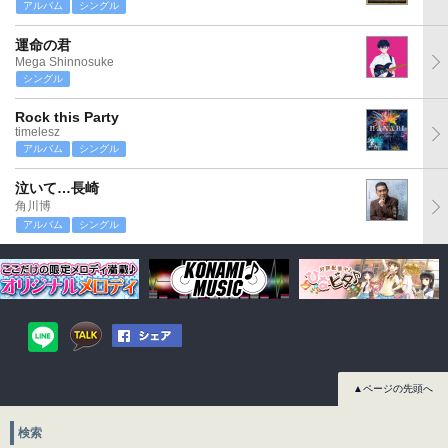
アルバム
シングル
運命の君
Mega Shinnosuke
シングル
Rock this Party
timelesz
アルバム
シングル
泣いて…長崎
角川博
アルバム
シングル
▲ページの先頭へ
検索