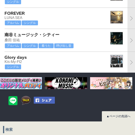
シングル
FOREVER
LUNA SEA
アルバム
シングル
南谷ミュージック・シティー
桑田 佳祐
アルバム
シングル
着うた
呼び出し音
Glory days
Kis-My-Ft2
シングル
▲ページの先頭へ
検索