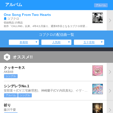
アルバム
アルバム
One Song From Two Hearts
コブクロ
収録商品:15商品
前作「CALLING」以来、4年4カ月振り、通算8作目となるコブクロ待望のオリジナル・アルバム。10年11月に発売された「流星」から、最新シングル「One Song From Two Hearts/ダイヤモンド」までのシングル6曲に加え、新曲「GAME」、「未来切手」、「今、咲き誇る花たちよ」を含む全14曲(15トラック)を収録。
コブクロの配信曲一覧
新着順
人気順
五十音順
オススメ!!
クッキーキス
AKB48
シングル
シンデレラNo.1
安部菜々(CV:三宅麻理恵)、神崎蘭子(CV:内田真礼)、イヴ・サンタクロース(CV:松永あかね)
アルバム
シングル
祈り
藤川千愛