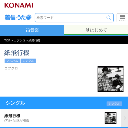
メニュー
音楽
はじめて
TOP
>
コブクロ
> 紙飛行機
紙飛行機
アルバム
シングル
コブクロ
シングル
シングル
紙飛行機
(アルバム購入可能)