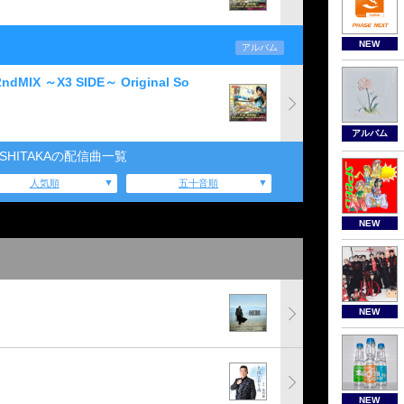
NEW
アルバム
2ndMIX ～X3 SIDE～ Original So
アルバム
OSHITAKAの配信曲一覧
人気順
五十音順
NEW
NEW
NEW