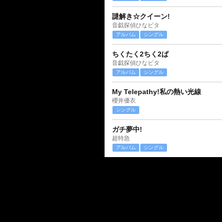
謎解き☆クイーン!
音戯探偵ひなビタ
アルバム
シングル
ちくたく2ちく2ぱ
音戯探偵ひなビタ
アルバム
シングル
My Telepathy!私の熱い光線
櫻井優衣
シングル
ガチ夢中!
超特急
アルバム
シングル