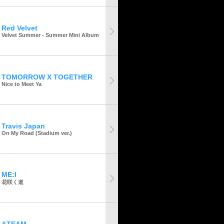
Red Velvet
Velvet Summer - Summer Mini Album
TOMORROW X TOGETHER
Nice to Meet Ya
Travis Japan
On My Road (Stadium ver.)
ME:I
花咲く道