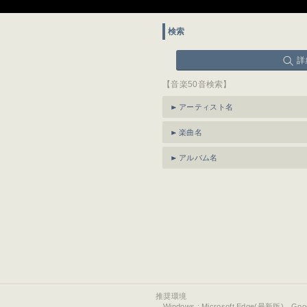
検索
詳
【音楽50音検索】
アーティスト名
楽曲名
アルバム名
推奨環境
Windows : Microsoft Edge(最新版)、Go