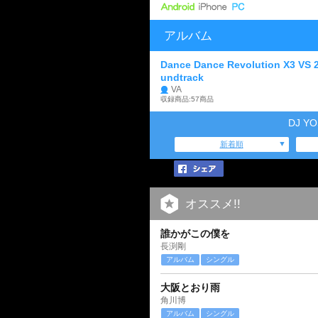
アルバム
Dance Dance Revolution X3 VS 
undtrack
VA
収録商品:57商品
DJ Y
新着順
オススメ!!
誰かがこの僕を
長渕剛
アルバム
シングル
大阪とおり雨
角川博
アルバム
シングル