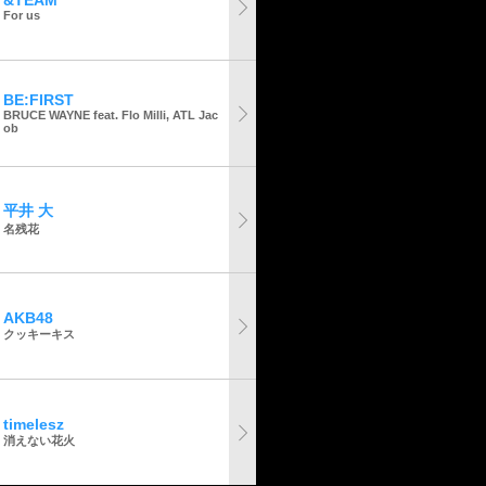
&TEAM
For us
BE:FIRST
BRUCE WAYNE feat. Flo Milli, ATL Jac
ob
平井 大
名残花
AKB48
クッキーキス
timelesz
消えない花火