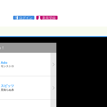
ログイン
新規登録
め！
Ado
モンストロ
スピッツ
見知らぬ糸