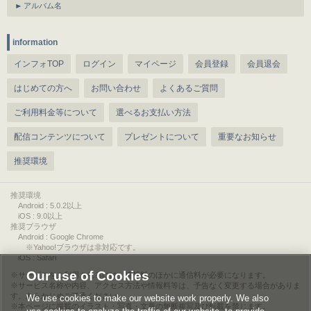
アルバム名
information
インフォTOP
ログイン
マイページ
会員登録
会員退会
はじめての方へ
お問い合わせ
よくあるご質問
ご利用料金等について
選べるお支払い方法
配信コンテンツについて
プレゼントについて
重要なお知らせ
推奨環境
推奨環境
Android : 5.0.2以上
iOS : 9.0以上
推奨ブラウザ
Android : Google Chrome
※Yahoo!ブラウザは非対応です。
iOS : Safari
Our use of Cookies
サービスをご利用されるには、情報料のほかに通信料が必要になります。
サービス名称や内容、アクセス方法や情報料等は、予告なく変更する場合がありま
す。あらかじめご了承ください。
We use cookies to make our website work properly. We also
本ページに掲載のイラスト・写真・文章の無断複写及び転載を禁じます。