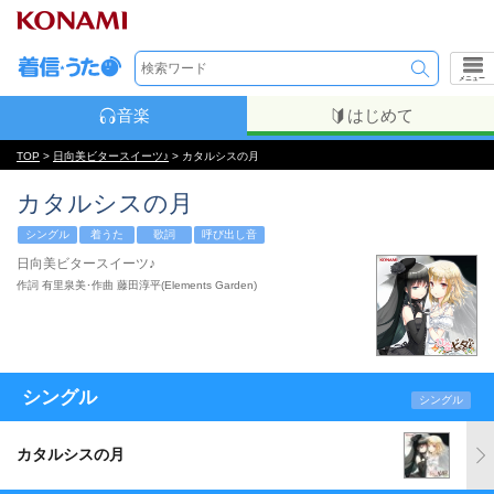
メニュー
音楽
はじめて
TOP
>
日向美ビタースイーツ♪
> カタルシスの月
カタルシスの月
シングル
着うた
歌詞
呼び出し音
日向美ビタースイーツ♪
作詞 有里泉美･作曲 藤田淳平(Elements Garden)
シングル
シングル
カタルシスの月