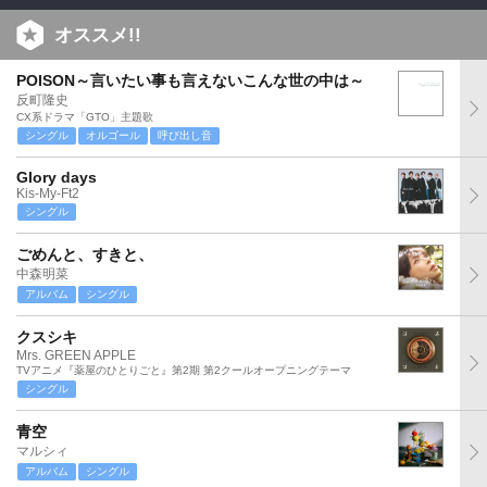
オススメ!!
POISON～言いたい事も言えないこんな世の中は～
反町隆史
CX系ドラマ「GTO」主題歌
シングル
オルゴール
呼び出し音
Glory days
Kis-My-Ft2
シングル
ごめんと、すきと、
中森明菜
アルバム
シングル
クスシキ
Mrs. GREEN APPLE
TVアニメ『薬屋のひとりごと』第2期 第2クールオープニングテーマ
シングル
青空
マルシィ
アルバム
シングル