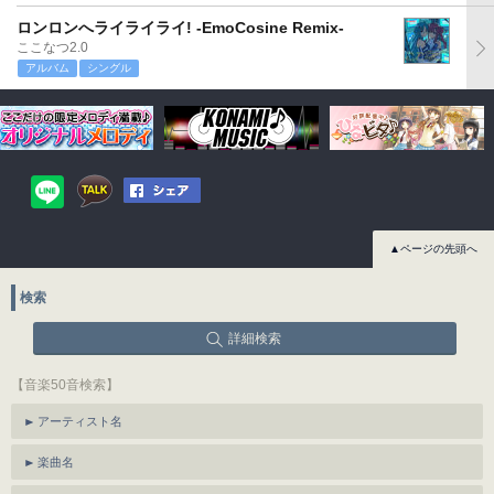
ロンロンへライライライ! -EmoCosine Remix-
ここなつ2.0
アルバム
シングル
▲ページの先頭へ
検索
詳細検索
【音楽50音検索】
アーティスト名
楽曲名