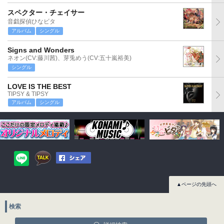
スペクター・チェイサー
音戯探偵ひなビタ
アルバム
シングル
Signs and Wonders
ネオン(CV:藤川茜)、芽兎めう(CV:五十嵐裕美)
シングル
LOVE IS THE BEST
TIPSY & TIPSY
アルバム
シングル
▲ページの先頭へ
検索