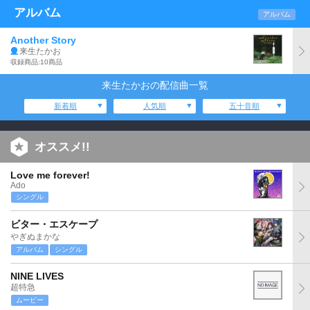
アルバム
アルバム
Another Story
来生たかお
収録商品:10商品
来生たかおの配信曲一覧
新着順
人気順
五十音順
オススメ!!
Love me forever!
Ado
シングル
ビター・エスケープ
やぎぬまかな
アルバム
シングル
NINE LIVES
超特急
ムービー