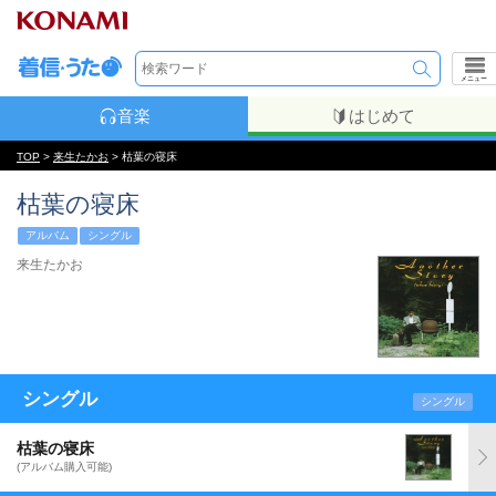
メニュー
音楽
はじめて
TOP
>
来生たかお
> 枯葉の寝床
枯葉の寝床
アルバム
シングル
来生たかお
シングル
シングル
枯葉の寝床
(アルバム購入可能)