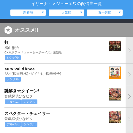
イリーナ・メジューエワの配信曲一覧
新着順
人気順
五十音順
オススメ!!
虹
福山雅治
CX系ドラマ「ウォーターボーイズ」主題歌
シングル
survival dAnce
ジオ(松田颯水)×ダイヤ(小松未可子)
シングル
謎解き☆クイーン!
音戯探偵ひなビタ
アルバム
シングル
スペクター・チェイサー
音戯探偵ひなビタ
アルバム
シングル