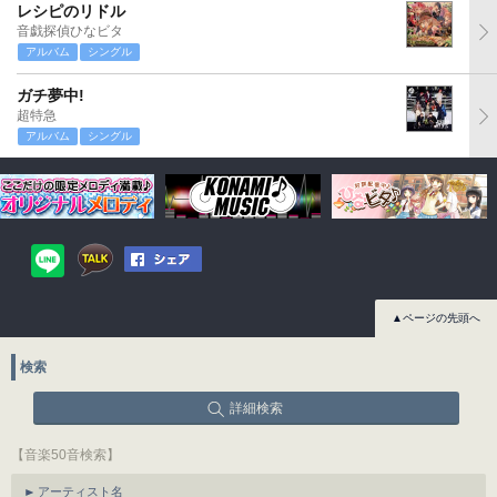
レシピのリドル
音戯探偵ひなビタ
アルバム
シングル
ガチ夢中!
超特急
アルバム
シングル
▲ページの先頭へ
検索
詳細検索
【音楽50音検索】
アーティスト名