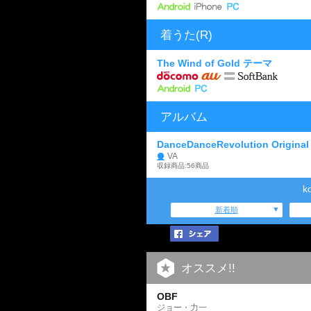
着うた(R)
The Wind of Gold テーマ
アルバム
DanceDanceRevolution Original 
VA
収録商品:56商品
k
新着順
オススメ!!
OBF
ジョー・力一