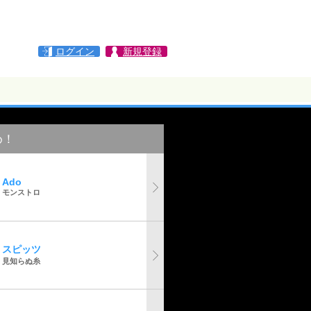
ログイン
新規登録
め！
Ado
モンストロ
スピッツ
見知らぬ糸