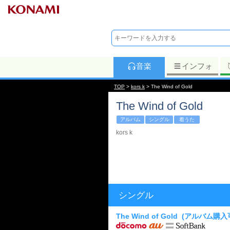
音楽
インフォ
TOP
>
kors k
> The Wind of Gold
The Wind of Gold
アルバム
シングル
着うた
kors k
シングル
The Wind of Gold
(アルバム購入