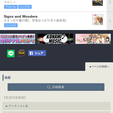
マルシィ
アルバム
シングル
Signs and Wonders
ネオン(CV:藤川茜)、芽兎めう(CV:五十嵐裕美)
シングル
▲ページの先頭へ
検索
詳細検索
【音楽50音検索】
アーティスト名