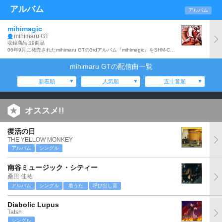
アルバム
アルバム
mihimagic
mihimaru GT
収録商品:19商品
06年9月に発売されたmihimaru GTの3rdアルバム『mihimagic』をSHM-CD仕様にした作品。
mihimaru GTの配信曲一覧
新着順
人気順
五十音順
オススメ!!
復活の日
THE YELLOW MONKEY
アルバム
シングル
南谷ミュージック・シティー
桑田 佳祐
アルバム
シングル
着うた
呼び出し音
Diabolic Lupus
Tatsh
シングル