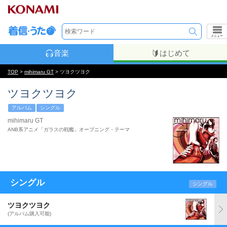
メニュー
音楽
はじめて
TOP
>
mihimaru GT
> ツヨクツヨク
ツヨクツヨク
アルバム
シングル
mihimaru GT
ANB系アニメ「ガラスの戦艦」オープニング・テーマ
シングル
シングル
ツヨクツヨク
(アルバム購入可能)