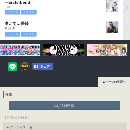
￢Ersterbend
LIN
アルバム
シングル
泣いて…長崎
角川博
アルバム
シングル
▲ページの先頭へ
検索
詳細検索
【音楽50音検索】
アーティスト名