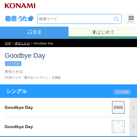
メニュー
音楽
はじめて
TOP
>
来生たかお
> Goodbye Day
Goodbye Day
シングル
来生たかお
CX系ドラマ「愛のホットライン」主題歌
シングル
シングル
Goodbye Day
Goodbye Day