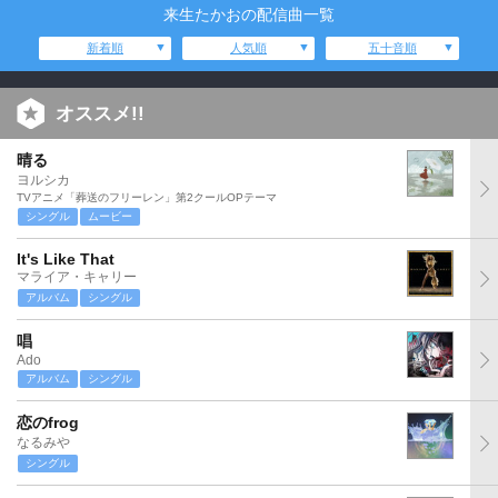
来生たかおの配信曲一覧
新着順
人気順
五十音順
オススメ!!
晴る
ヨルシカ
TVアニメ「葬送のフリーレン」第2クールOPテーマ
シングル
ムービー
It's Like That
マライア・キャリー
アルバム
シングル
唱
Ado
アルバム
シングル
恋のfrog
なるみや
シングル