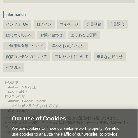
information
インフォTOP
ログイン
マイページ
会員登録
会員退会
はじめての方へ
お問い合わせ
よくあるご質問
ご利用料金等について
選べるお支払い方法
配信コンテンツについて
プレゼントについて
重要なお知らせ
推奨環境
推奨環境
Android : 5.0.2以上
iOS : 9.0以上
推奨ブラウザ
Android : Google Chrome
※Yahoo!ブラウザは非対応です。
iOS : Safari
Our use of Cookies
サービスをご利用されるには、情報料のほかに通信料が必要になります。
サービス名称や内容、アクセス方法や情報料等は、予告なく変更する場合がありま
す。あらかじめご了承ください。
We use cookies to make our website work properly. We also
本ページに掲載のイラスト・写真・文章の無断複写及び転載を禁じます。
use cookies to analyze the traffic of our website, to provide