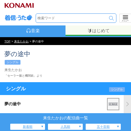
メニュー
音楽
はじめて
TOP
>
来生たかお
> 夢の途中
夢の途中
シングル
来生たかお
「セーラー服と機関銃」より
シングル
シングル
夢の途中
来生たかおの配信曲一覧
新着順
人気順
五十音順