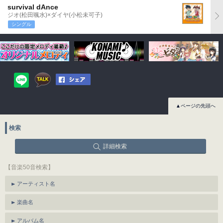
survival dAnce
ジオ(松田颯水)×ダイヤ(小松未可子)
シングル
▲ページの先頭へ
検索
詳細検索
【音楽50音検索】
アーティスト名
楽曲名
アルバム名