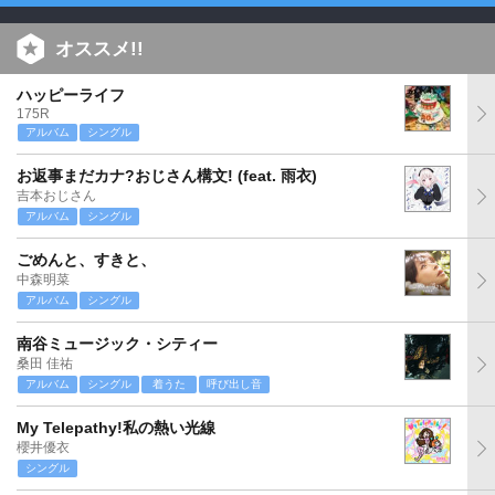
オススメ!!
ハッピーライフ
175R
アルバム
シングル
お返事まだカナ?おじさん構文! (feat. 雨衣)
吉本おじさん
アルバム
シングル
ごめんと、すきと、
中森明菜
アルバム
シングル
南谷ミュージック・シティー
桑田 佳祐
アルバム
シングル
着うた
呼び出し音
My Telepathy!私の熱い光線
櫻井優衣
シングル