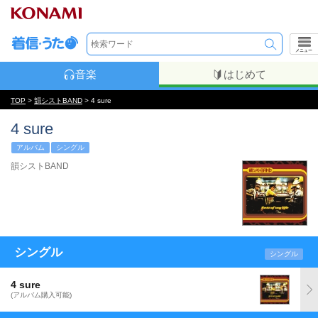
メニュー
音楽
はじめて
TOP
>
韻シストBAND
> 4 sure
4 sure
アルバム
シングル
韻シストBAND
シングル
シングル
4 sure
(アルバム購入可能)