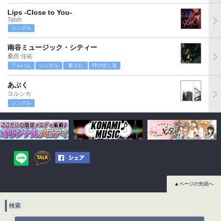
Lips -Close to You-
Tatsh
シングル
南谷ミュージック・シティー
桑田 佳祐
アルバム
シングル
着うた
呼び出し音
あぶく
ヨルシカ
シングル
▲ページの先頭へ
検索