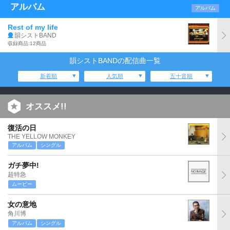
アルバム
アルバム
Rest of my life
韻シストBAND
収録商品:12商品
韻シストBANDの配信曲一覧
新着順
人気順
五十音順
オススメ!!
復活の日
THE YELLOW MONKEY
アルバム
シングル
ガチ夢中!
超特急
ムービー
女の意地
角川博
アルバム
シングル