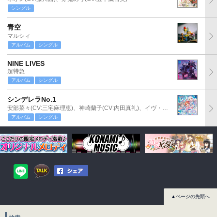
シングル
青空
マルシィ
アルバム
シングル
NINE LIVES
超特急
アルバム
シングル
シンデレラNo.1
安部菜々(CV:三宅麻理恵)、神崎蘭子(CV:内田真礼)、イヴ・サンタクロース(CV:松永あかね)
アルバム
シングル
▲ページの先頭へ