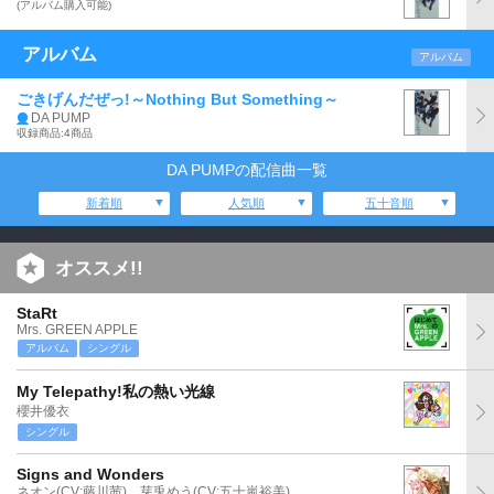
(アルバム購入可能)
アルバム
アルバム
ごきげんだぜっ!～Nothing But Something～
DA PUMP
収録商品:4商品
DA PUMPの配信曲一覧
新着順
人気順
五十音順
オススメ!!
StaRt
Mrs. GREEN APPLE
アルバム
シングル
My Telepathy!私の熱い光線
櫻井優衣
シングル
Signs and Wonders
ネオン(CV:藤川茜)、芽兎めう(CV:五十嵐裕美)