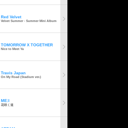
Red Velvet
Velvet Summer - Summer Mini Album
TOMORROW X TOGETHER
Nice to Meet Ya
Travis Japan
On My Road (Stadium ver.)
ME:I
花咲く道