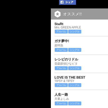
オススメ!!
StaRt
Mrs. GREEN APPLE
アルバム
シングル
ガチ夢中!
超特急
アルバム
シングル
レシピのリドル
音戯探偵ひなビタ
アルバム
シングル
LOVE IS THE BEST
TIPSY & TIPSY
アルバム
シングル
人生一路
天童よしみ
アルバム
シングル