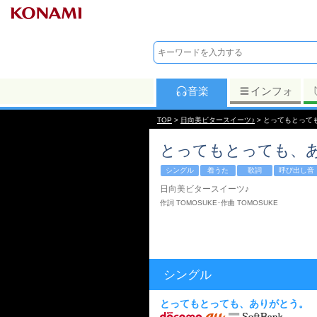
音楽
インフォ
TOP
>
日向美ビタースイーツ♪
> とってもとって
とってもとっても、
シングル
着うた
歌詞
呼び出し音
日向美ビタースイーツ♪
作詞 TOMOSUKE･作曲 TOMOSUKE
シングル
とってもとっても、ありがとう。