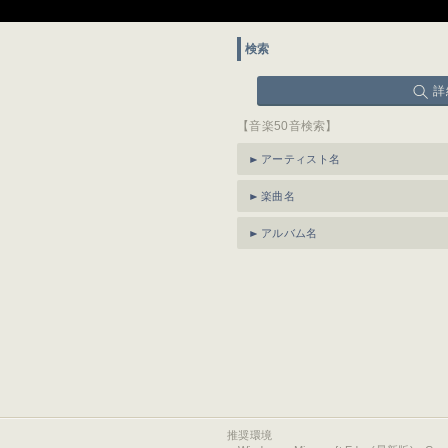
検索
詳
【音楽50音検索】
アーティスト名
楽曲名
アルバム名
推奨環境