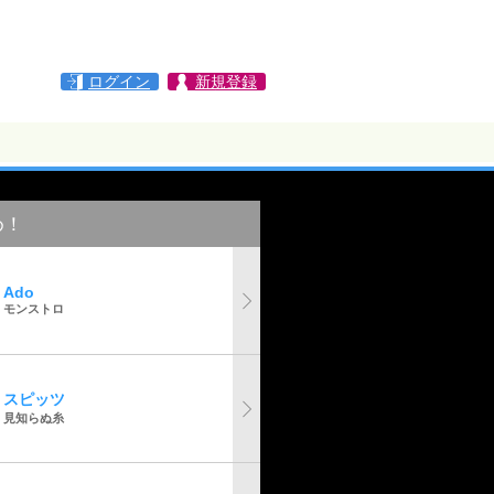
ログイン
新規登録
め！
Ado
モンストロ
スピッツ
見知らぬ糸