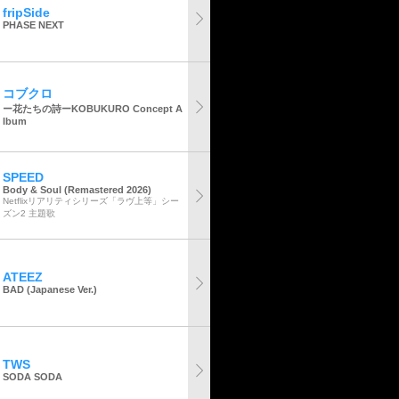
fripSide
PHASE NEXT
コブクロ
ー花たちの詩ーKOBUKURO Concept A
lbum
SPEED
Body & Soul (Remastered 2026)
Netflixリアリティシリーズ「ラヴ上等」シー
ズン2 主題歌
ATEEZ
BAD (Japanese Ver.)
TWS
SODA SODA