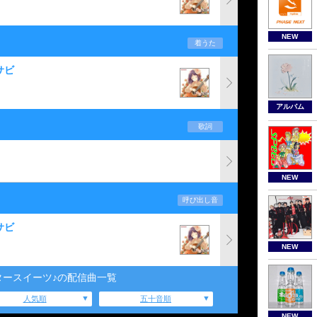
NEW
着うた
サビ
アルバム
歌詞
NEW
呼び出し音
サビ
NEW
タースイーツ♪の配信曲一覧
人気順
五十音順
NEW