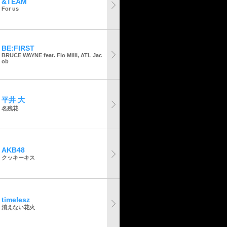
&TEAM
For us
BE:FIRST
BRUCE WAYNE feat. Flo Milli, ATL Jac
ob
平井 大
名残花
AKB48
クッキーキス
timelesz
消えない花火