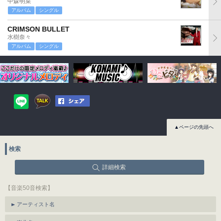
中森明菜
アルバム
シングル
CRIMSON BULLET
水樹奈々
アルバム
シングル
▲ページの先頭へ
検索
詳細検索
【音楽50音検索】
アーティスト名