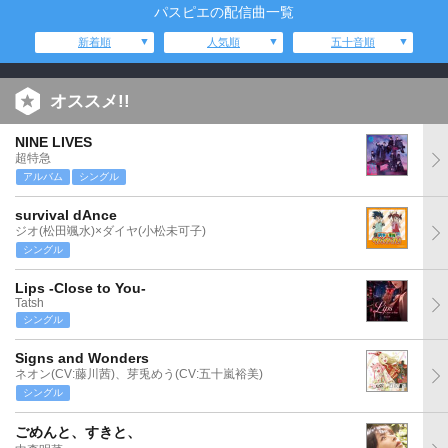
パスピエの配信曲一覧
新着順
人気順
五十音順
オススメ!!
NINE LIVES
超特急
アルバム
シングル
survival dAnce
ジオ(松田颯水)×ダイヤ(小松未可子)
シングル
Lips -Close to You-
Tatsh
シングル
Signs and Wonders
ネオン(CV:藤川茜)、芽兎めう(CV:五十嵐裕美)
シングル
ごめんと、すきと、