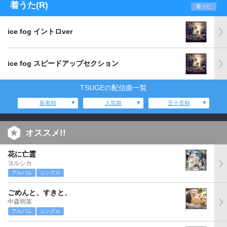
着うた(R)
着うた
ice fog イントロver
ice fog スピードアップセクション
TSUGEの配信曲一覧
新着順
人気順
五十音順
オススメ!!
花に亡霊
ヨルシカ
アルバム
シングル
ごめんと、すきと、
中森明菜
アルバム
シングル