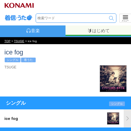
メニュー
音楽
はじめて
TOP
>
TSUGE
> ice fog
ice fog
シングル
着うた
TSUGE
シングル
シングル
ice fog