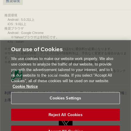
推奨環境
推奨環境
Android : 5.0.2以上
iOS : 9.0以上
推奨ブラウザ
Android : Google Chrome
※Yahoo!ブラウザは非対応です。
iOS : Safari
Our use of Cookies
サービスをご利用されるには、情報料のほかに通信料が必要になります。
サービス名称や内容、アクセス方法や情報料等は、予告なく変更する場合がありま
す。あらかじめご了承ください。
We use cookies to make our website work properly. We also
本ページに掲載のイラスト・写真・文章の無断複写及び転載を禁じます。
use cookies to analyze the traffic of our website, to provide
you with the advertisement tailored to your interest, and to li
このエルマークは、レコード会社・映像製作会社が提供するコンテ
nk our website to the social media. If you select “Accept All
ンツを示す登録商標です。
RIAJ00013011
Cookies”, all of these cookies will be used on our website.
Cookie Notice
利用規約
|
個人情報等保護方針
|
特定商取引法に基づく表記
|
ライセンス情報
|
Cookies Settings
お客様情報の外部送信について
|
Cookies Settings
©2026 Konami Digital Entertainment
Reject All Cookies