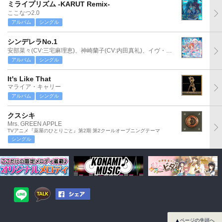
ミライプリズム -KARUT Remix-
ここなつ2.0
アルバム
シングル
シンデレラNo.1
安部菜々(CV:三宅麻理恵)、神崎蘭子(CV:内田真礼)、イヴ・サンタクロース(CV:松永あかね)
アルバム
シングル
It's Like That
マライア・キャリー
アルバム
シングル
クスシキ
Mrs. GREEN APPLE
TVアニメ『薬屋のひとりごと』第2期 第2クールオープニングテーマ
シングル
▲ページの先頭へ