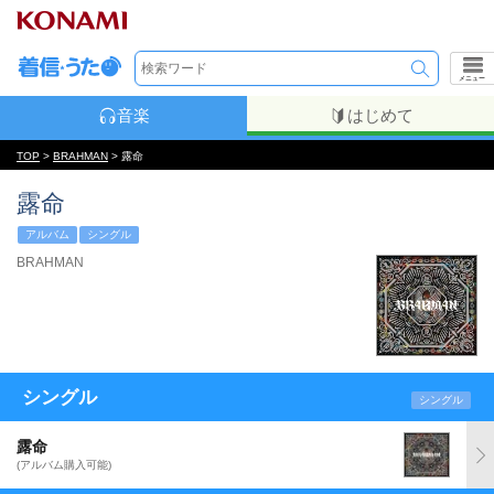
メニュー
音楽
はじめて
TOP
>
BRAHMAN
> 露命
露命
アルバム
シングル
BRAHMAN
シングル
シングル
露命
(アルバム購入可能)