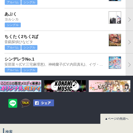
アルバム
シングル
あぶく
ヨルシカ
シングル
ちくたく2ちく2ぱ
音戯探偵ひなビタ
アルバム
シングル
シンデレラNo.1
安部菜々(CV:三宅麻理恵)、神崎蘭子(CV:内田真礼)、イヴ・サンタクロース(CV:松永あかね)
アルバム
シングル
▲ページの先頭へ
検索