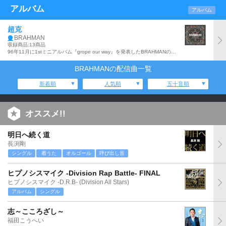
アルバム
アルバム
超克
BRAHMAN
収録商品:13商品
96年11月に1stミニアルバム『grope our way』を発表したBRAHMANの『ETERNAL RECURRENCE』(09年6月発売)以来となるアルバムのアナログ盤。
BRAHMANの配信曲一覧
新着順
人気順
五十音順
オススメ!!
明日へ続く道
長渕剛
シングル
着うた
オルゴール
呼び出し音
ヒプノシスマイク -Division Rap Battle- FINAL
ヒプノシスマイク -D.R.B- (Division All Stars)
アルバム
シングル
志～こころざし～
福田こうへい