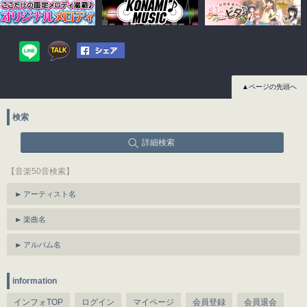
▲ページの先頭へ
検索
詳細検索
【音楽50音検索】
アーティスト名
楽曲名
アルバム名
information
インフォTOP
ログイン
マイページ
会員登録
会員退会