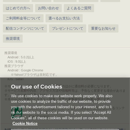
はじめての方へ
お問い合わせ
よくあるご質問
ご利用料金等について
選べるお支払い方法
配信コンテンツについて
プレゼントについて
重要なお知らせ
推奨環境
推奨環境
Android : 5.0.2以上
iOS : 9.0以上
推奨ブラウザ
Android : Google Chrome
※Yahoo!ブラウザは非対応です。
iOS : Safari
Our use of Cookies
サービスをご利用されるには、情報料のほかに通信料が必要になります。
サービス名称や内容、アクセス方法や情報料等は、予告なく変更する場合がありま
す。あらかじめご了承ください。
We use cookies to make our website work properly. We also
本ページに掲載のイラスト・写真・文章の無断複写及び転載を禁じます。
use cookies to analyze the traffic of our website, to provide
you with the advertisement tailored to your interest, and to li
このエルマークは、レコード会社・映像製作会社が提供するコンテ
nk our website to the social media. If you select “Accept All
ンツを示す登録商標です。
RIAJ00013011
Cookies”, all of these cookies will be used on our website.
Cookie Notice