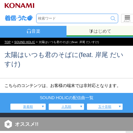
メニュー
音楽
はじめて
TOP
>
SOUND HOLIC
> 太陽はいつも君のそばに(feat. 岸尾 だいすけ)
太陽はいつも君のそばに(feat. 岸尾 だい
すけ)
こちらのコンテンツは、お客様の端末では非対応となります。
SOUND HOLICの配信曲一覧
新着順
人気順
五十音順
オススメ!!