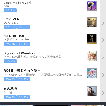
Love me forever!
Ado
シングル
FOREVER
LUNA SEA
アルバム
シングル
It's Like That
マライア・キャリー
アルバム
シングル
Signs and Wonders
ネオン(CV:藤川茜)、芽兎めう(CV:五十嵐裕美)
シングル
ROSE ～禁じられた愛～
桐生つかさ(CV:河瀬茉希)、木村夏樹(CV:安野希世乃)、白雪千夜(CV:関口理咲)
アルバム
シングル
女の意地
角川博
アルバム
シングル