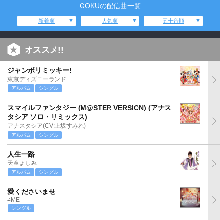
GOKUの配信曲一覧
新着順
人気順
五十音順
オススメ!!
ジャンボリミッキー!
東京ディズニーランド
アルバム
シングル
スマイルファンタジー (M@STER VERSION) (アナス
タシア ソロ・リミックス)
アナスタシア(CV:上坂すみれ)
アルバム
シングル
人生一路
天童よしみ
アルバム
シングル
愛くださいませ
≠ME
シングル