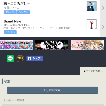
志～こころざし～
福田こうへい
アルバム
シングル
Brand New
Mrs. GREEN APPLE
映画「スパイダーマン:ブランド・ニュー・デイ」日本版主題歌
シングル
▲ページの先頭へ
検索
詳細検索
【音楽50音検索】