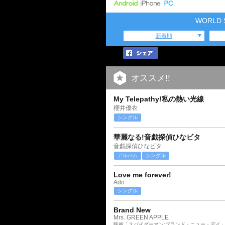
WORLD
新着順
オススメ!!
My Telepathy!私の熱い光線
櫻井優衣
シングル
華麗なる!音戯探偵ひなビタ
音戯探偵ひなビタ
アルバム
シングル
Love me forever!
Ado
シングル
Brand New
Mrs. GREEN APPLE
映画「スパイダーマン:ブランド・ニュー・デイ