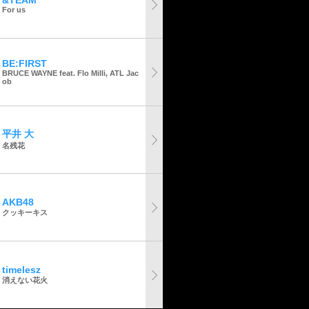
&TEAM
For us
BE:FIRST
BRUCE WAYNE feat. Flo Milli, ATL Jac
ob
平井 大
名残花
AKB48
クッキーキス
timelesz
消えない花火