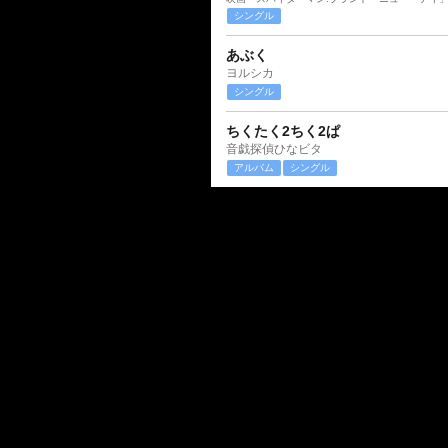
シングル
あぶく
ヨルシカ
シングル
ちくたく2ちく2ぱ
音戯探偵ひなビタ
アルバム
シングル