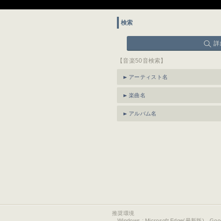
検索
詳
【音楽50音検索】
アーティスト名
楽曲名
アルバム名
推奨環境
Windows : Microsoft Edge(最新版)、Go