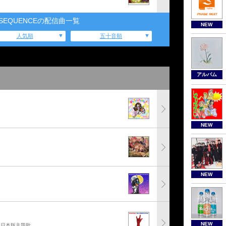
 SEQUENCEの配信曲一覧
NEW
人気順
五十音順
アルバム
NEW
NEW
NEW
」日本版主題歌