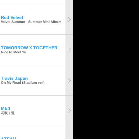
Red Velvet
Velvet Summer - Summer Mini Album
TOMORROW X TOGETHER
Nice to Meet Ya
Travis Japan
On My Road (Stadium ver.)
ME:I
花咲く道