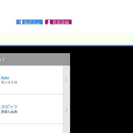
ログイン
新規登録
め！
Ado
モンストロ
スピッツ
見知らぬ糸