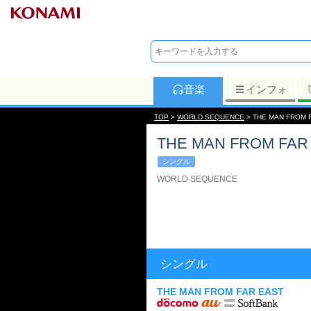
音楽
インフォ
TOP
>
WORLD SEQUENCE
> THE MAN FROM 
THE MAN FROM FAR
シングル
WORLD SEQUENCE
シングル
THE MAN FROM FAR EAST